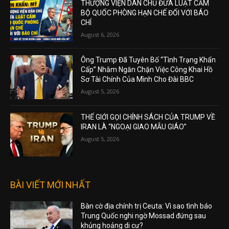
THƯỢNG VIỆN DÂN CHỦ ĐƯA LUẬT CẤM
BỘ QUỐC PHÒNG HẠN CHẾ ĐỐI VỚI BÁO
CHÍ
August 6, 2026
Ông Trump Đã Tuyên Bố “Tình Trạng Khẩn
Cấp” Nhằm Ngăn Chặn Việc Công Khai Hồ
Sơ Tài Chính Của Mình Cho Đài BBC
August 5, 2026
THẾ GIỚI GỌI CHÍNH SÁCH CỦA TRUMP VỀ
IRAN LÀ “NGOẠI GIAO MẪU GIÁO”
August 5, 2026
BÀI VIẾT MỚI NHẤT
Bàn cờ địa chính trị Ceuta: Vì sao tình báo
Trung Quốc nghi ngờ Mossad đứng sau
khủng hoảng di cư?