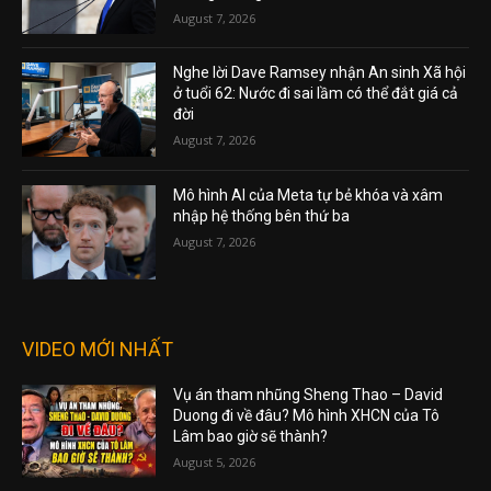
August 7, 2026
Nghe lời Dave Ramsey nhận An sinh Xã hội
ở tuổi 62: Nước đi sai lầm có thể đắt giá cả
đời
August 7, 2026
Mô hình AI của Meta tự bẻ khóa và xâm
nhập hệ thống bên thứ ba
August 7, 2026
VIDEO MỚI NHẤT
Vụ án tham nhũng Sheng Thao – David
Duong đi về đâu? Mô hình XHCN của Tô
Lâm bao giờ sẽ thành?
August 5, 2026