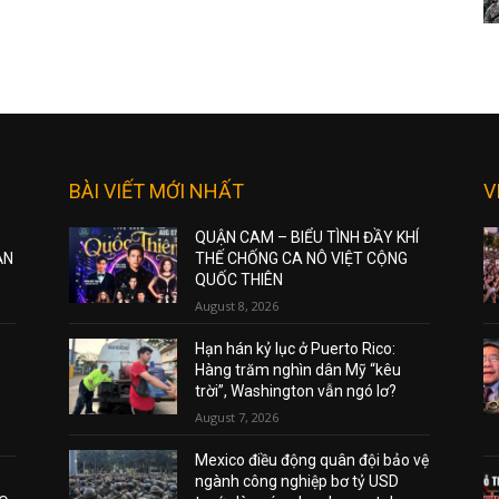
BÀI VIẾT MỚI NHẤT
V
QUẬN CAM – BIỂU TÌNH ĐẦY KHÍ
ẠN
THẾ CHỐNG CA NÔ VIỆT CỘNG
QUỐC THIÊN
August 8, 2026
Hạn hán kỷ lục ở Puerto Rico:
Hàng trăm nghìn dân Mỹ “kêu
trời”, Washington vẫn ngó lơ?
August 7, 2026
Mexico điều động quân đội bảo vệ
ngành công nghiệp bơ tỷ USD