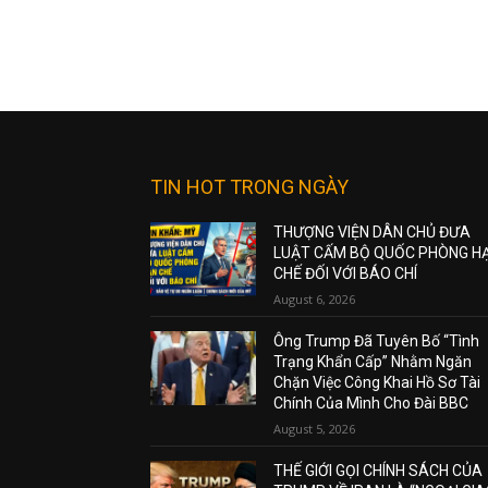
TIN HOT TRONG NGÀY
THƯỢNG VIỆN DÂN CHỦ ĐƯA
LUẬT CẤM BỘ QUỐC PHÒNG H
CHẾ ĐỐI VỚI BÁO CHÍ
August 6, 2026
Ông Trump Đã Tuyên Bố “Tình
Trạng Khẩn Cấp” Nhằm Ngăn
Chặn Việc Công Khai Hồ Sơ Tài
Chính Của Mình Cho Đài BBC
August 5, 2026
THẾ GIỚI GỌI CHÍNH SÁCH CỦA