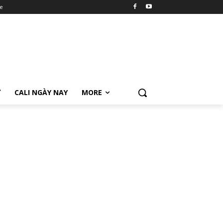
e
Ữ
CALI NGÀY NAY
MORE