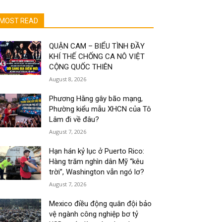
MOST READ
QUẬN CAM – BIỂU TÌNH ĐẦY
KHÍ THẾ CHỐNG CA NÔ VIỆT
CỘNG QUỐC THIÊN
August 8, 2026
Phương Hằng gây bão mạng,
Phường kiểu mẫu XHCN của Tô
Lâm đi về đâu?
August 7, 2026
Hạn hán kỷ lục ở Puerto Rico:
Hàng trăm nghìn dân Mỹ “kêu
trời”, Washington vẫn ngó lơ?
August 7, 2026
Mexico điều động quân đội bảo
vệ ngành công nghiệp bơ tỷ