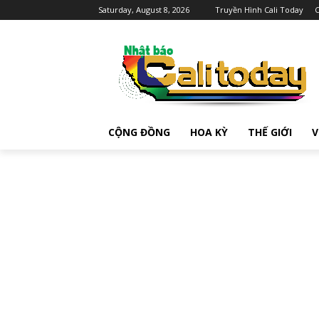
Saturday, August 8, 2026
Truyền Hình Cali Today
C
CỘNG ĐỒNG
HOA KỲ
THẾ GIỚI
V