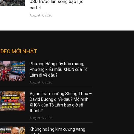
USD trước làn sóng bạo lực
cartel
August 7, 2026
IDEO MỚI NHẤT
Phương Hằng gây bão mạng,
Phường kiểu mẫu XHCN của Tô
Lâm đi về đâu?
August 7, 2026
Vụ án tham nhũng Sheng Thao –
David Duong đi về đâu? Mô hình
XHCN của Tô Lâm bao giờ sẽ
thành?
August 5, 2026
Khủng hoảng kim cương vàng