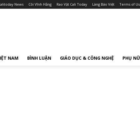
alitoday News
Cõi Vĩnh Hằng
Rao Vặt Cali Today
Làng Báo Việt
Terms of Us
IỆT NAM
BÌNH LUẬN
GIÁO DỤC & CÔNG NGHỆ
PHỤ N