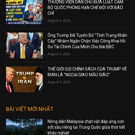
THƯỢNG VIỆN DÂN CHỦ ĐƯA LUẬT CẤM
BỘ QUỐC PHÒNG HẠN CHẾ ĐỐI VỚI BÁO
CHÍ
August 6, 2026
Ông Trump Đã Tuyên Bố “Tình Trạng Khẩn
Cấp” Nhằm Ngăn Chặn Việc Công Khai Hồ
Sơ Tài Chính Của Mình Cho Đài BBC
August 5, 2026
THẾ GIỚI GỌI CHÍNH SÁCH CỦA TRUMP VỀ
IRAN LÀ “NGOẠI GIAO MẪU GIÁO”
August 5, 2026
BÀI VIẾT MỚI NHẤT
Nông dân Malaysia chật vật đáp ứng cơn
sốt sầu riêng tại Trung Quốc giữa thời tiết
khắc nghiệt