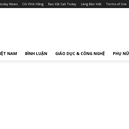
itoday News
Cõi Vĩnh Hằng
Rao Vặt Cali Today
Làng Báo Việt
Terms of Use
IỆT NAM
BÌNH LUẬN
GIÁO DỤC & CÔNG NGHỆ
PHỤ N