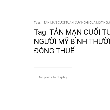
Tags
TẢN MẠN CUỐI TUẦN: SUY NGHĨ CỦA MỘT NG
Tag:
TẢN MẠN CUỐI T
NGƯỜI MỸ BÌNH THƯỜ
ĐÓNG THUẾ
No posts to display