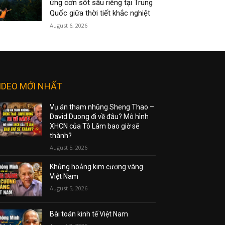
ứng cơn sốt sầu riêng tại Trung
Quốc giữa thời tiết khắc nghiệt
August 6, 2026
IDEO MỚI NHẤT
Vụ án tham nhũng Sheng Thao –
David Duong đi về đâu? Mô hình
XHCN của Tô Lâm bao giờ sẽ
thành?
August 5, 2026
Khủng hoảng kim cương vàng
Việt Nam
August 5, 2026
Bài toán kinh tế Việt Nam