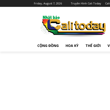
Friday, August 7, 2026
Truyền Hình Cali Today
Cal
CỘNG ĐỒNG
HOA KỲ
THẾ GIỚI
V