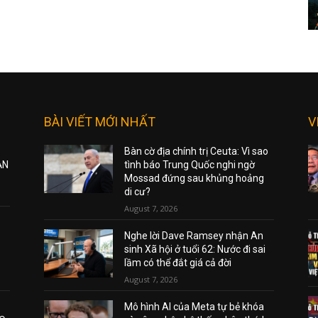
BÀI VIẾT MỚI NHẤT
V
Bàn cờ địa chính trị Ceuta: Vì sao
ẠN
tình báo Trung Quốc nghi ngờ
Mossad đứng sau khủng hoảng
di cư?
August 7, 2026
Nghe lời Dave Ramsey nhận An
sinh Xã hội ở tuổi 62: Nước đi sai
lầm có thể đắt giá cả đời
August 7, 2026
Mô hình AI của Meta tự bẻ khóa