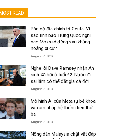
MOST READ
Bàn cờ địa chính trị Ceuta: Vì
sao tình báo Trung Quốc nghi
ngờ Mossad đứng sau khủng
hoảng di cư?
August 7, 2026
Nghe lời Dave Ramsey nhận An
sinh Xã hội ở tuổi 62: Nước đi
sai lầm có thể đắt giá cả đời
August 7, 2026
Mô hình AI của Meta tự bẻ khóa
và xâm nhập hệ thống bên thứ
ba
August 7, 2026
Nông dân Malaysia chật vật đáp