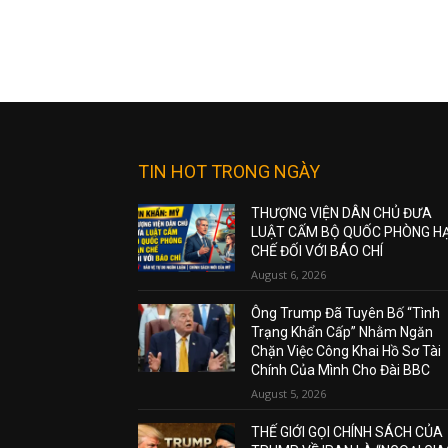
TIN HOT TRONG NGÀY
THƯỢNG VIỆN DÂN CHỦ ĐƯA
LUẬT CẤM BỘ QUỐC PHÒNG H
CHẾ ĐỐI VỚI BÁO CHÍ
August 6, 2026
Ông Trump Đã Tuyên Bố “Tình
Trạng Khẩn Cấp” Nhằm Ngăn
Chặn Việc Công Khai Hồ Sơ Tài
Chính Của Mình Cho Đài BBC
August 5, 2026
THẾ GIỚI GỌI CHÍNH SÁCH CỦA