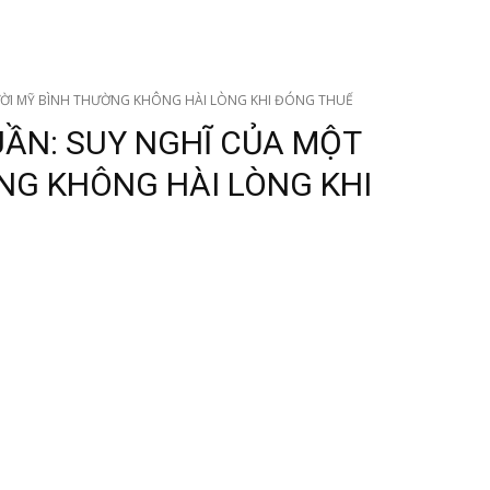
ƯỜI MỸ BÌNH THƯỜNG KHÔNG HÀI LÒNG KHI ĐÓNG THUẾ
UẦN: SUY NGHĨ CỦA MỘT
NG KHÔNG HÀI LÒNG KHI