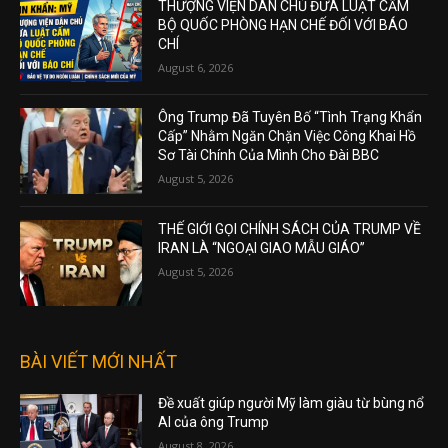
THƯỢNG VIỆN DÂN CHỦ ĐƯA LUẬT CẤM
BỘ QUỐC PHÒNG HẠN CHẾ ĐỐI VỚI BÁO
CHÍ
August 6, 2026
Ông Trump Đã Tuyên Bố “Tình Trạng Khẩn
Cấp” Nhằm Ngăn Chặn Việc Công Khai Hồ
Sơ Tài Chính Của Mình Cho Đài BBC
August 5, 2026
THẾ GIỚI GỌI CHÍNH SÁCH CỦA TRUMP VỀ
IRAN LÀ “NGOẠI GIAO MẪU GIÁO”
August 5, 2026
BÀI VIẾT MỚI NHẤT
Đề xuất giúp người Mỹ làm giàu từ bùng nổ
AI của ông Trump
August 8, 2026