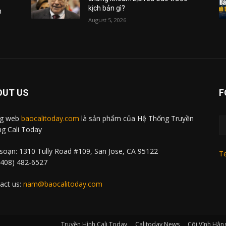
kịch bản gì?
m
August 5, 2026
OUT US
F
ng web
baocalitoday.com
là sản phẩm của Hệ Thống Truyền
g Cali Today
soạn: 1310 Tully Road #109, San Jose, CA 95122
Te
 (408) 482-6527
act us:
nam@baocalitoday.com
Truyền Hình Cali Today
Calitoday News
Cõi Vĩnh Hằn