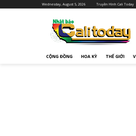
Wednesday, August 5, 2026
Truyền Hình Cali Today
CỘNG ĐỒNG
HOA KỲ
THẾ GIỚI
V