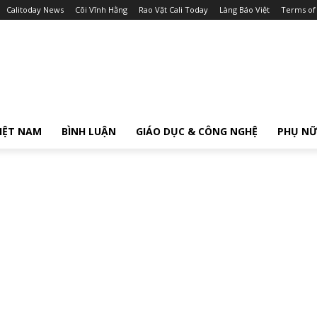
Calitoday News
Cõi Vĩnh Hằng
Rao Vặt Cali Today
Làng Báo Việt
Terms of
IỆT NAM
BÌNH LUẬN
GIÁO DỤC & CÔNG NGHỆ
PHỤ N