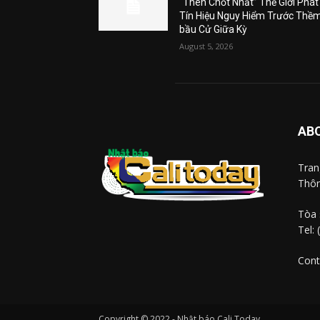
“Then Chốt Nhất” Thế Giới Phát
Tín Hiệu Nguy Hiểm Trước Thề
bầu Cử Giữa Kỳ
August 5, 2026
AB
Tra
Thôn
Tòa 
Tel:
Cont
Copyright © 2022 - Nhật báo Cali Today