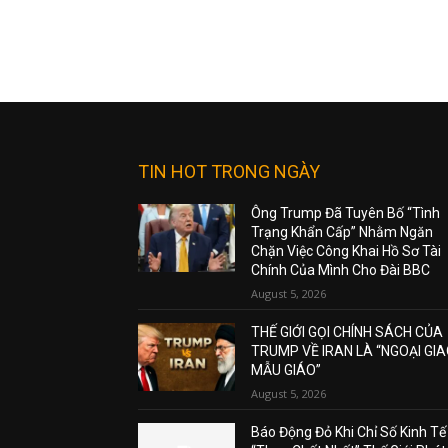
TIN HOT TRONG NGÀY
Ông Trump Đã Tuyên Bố “Tình
Trạng Khẩn Cấp” Nhằm Ngăn
Chặn Việc Công Khai Hồ Sơ Tài
Chính Của Mình Cho Đài BBC
August 5, 2026
THẾ GIỚI GỌI CHÍNH SÁCH CỦA
TRUMP VỀ IRAN LÀ “NGOẠI GI
MẪU GIÁO”
August 5, 2026
Báo Động Đỏ Khi Chỉ Số Kinh Tế