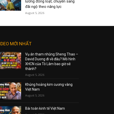
lương đồng loạt, chuyển sang
đãi ngộ theo năng lực
August 5, 2026
IDEO MỚI NHẤT
Vụ án tham nhũng Sheng Thao –
David Duong đi về đâu? Mô hình
XHCN của Tô Lâm bao giờ sẽ
thành?
August 5, 2026
Khủng hoảng kim cương vàng
Việt Nam
August 5, 2026
Bài toán kinh tế Việt Nam