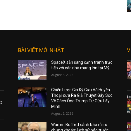
BÀI VIẾT MỚI NHẤT
V
SpaceX sẵn sàng cạnh tranh trực
tiếp với các nhà mạng lớn tại Mỹ
August 5, 2026
Chiến Lược Gia Kỳ Cựu Và Huyền
Thoại Đưa Ra Giả Thuyết Gây Sốc
Về Cách Ông Trump Tự Cứu Lấy
AO
Mình
August 5, 2026
Warren Buffett cảnh báo rủi ro
chứng khoán: Lịch sử báo trước