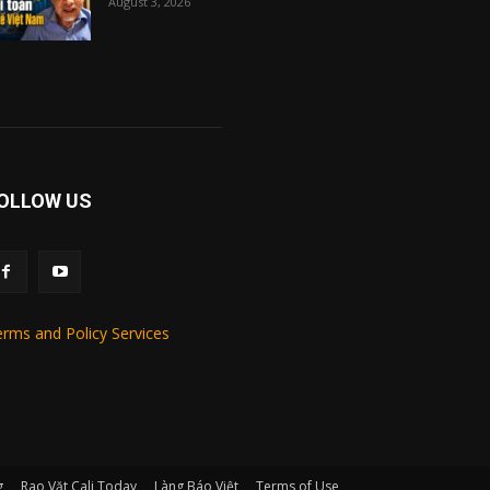
August 3, 2026
OLLOW US
rms and Policy Services
g
Rao Vặt Cali Today
Làng Báo Việt
Terms of Use