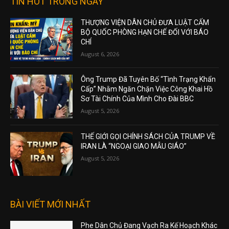
TIN HOT TRONG NGÀY
THƯỢNG VIỆN DÂN CHỦ ĐƯA LUẬT CẤM
BỘ QUỐC PHÒNG HẠN CHẾ ĐỐI VỚI BÁO
CHÍ
August 6, 2026
Ông Trump Đã Tuyên Bố “Tình Trạng Khẩn
Cấp” Nhằm Ngăn Chặn Việc Công Khai Hồ
Sơ Tài Chính Của Mình Cho Đài BBC
August 5, 2026
THẾ GIỚI GỌI CHÍNH SÁCH CỦA TRUMP VỀ
IRAN LÀ “NGOẠI GIAO MẪU GIÁO”
August 5, 2026
BÀI VIẾT MỚI NHẤT
Phe Dân Chủ Đang Vạch Ra Kế Hoạch Khác