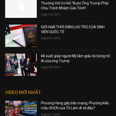
Thường Với Cơ Hội “Buộc Ông Trump Phải
Chịu Trách Nhiệm Giải Trình”.
August 8, 2026
GIỚI HẠN THỜI GIAN LƯU TRÚ CỦA SINH
VIÊN QUỐC TẾ
August 8, 2026
Đề xuất giúp người Mỹ làm giàu từ bùng nổ
AI của ông Trump
August 8, 2026
VIDEO MỚI NHẤT
Phương Hằng gây bão mạng, Phường kiểu
mẫu XHCN của Tô Lâm đi về đâu?
August 7, 2026