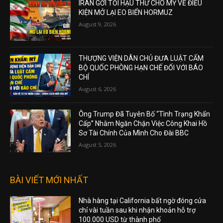
IRAN GỞI TỐI HẬU THƯ CHO MỸ VỀ ĐIỀU
KIỆN MỞ LẠI EO BIỂN HORMUZ
August 9, 2026
THƯỢNG VIỆN DÂN CHỦ ĐƯA LUẬT CẤM
BỘ QUỐC PHÒNG HẠN CHẾ ĐỐI VỚI BÁO
CHÍ
August 6, 2026
Ông Trump Đã Tuyên Bố “Tình Trạng Khẩn
Cấp” Nhằm Ngăn Chặn Việc Công Khai Hồ
Sơ Tài Chính Của Mình Cho Đài BBC
August 5, 2026
BÀI VIẾT MỚI NHẤT
Nhà hàng tại California bất ngờ đóng cửa
chỉ vài tuần sau khi nhận khoản hỗ trợ
100.000 USD từ thành phố