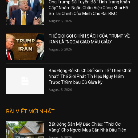
Ông Trump Đã Tuyên Bố “Tình Trạng Khẩn
Cấp” Nhằm Ngăn Chặn Việc Công Khai Hồ
Sơ Tài Chính Của Mình Cho Đài BBC
August 5, 2026
THẾ GIỚI GỌI CHÍNH SÁCH CỦA TRUMP VỀ
IRAN LÀ “NGOẠI GIAO MẪU GIÁO”
August 5, 2026
Báo Động Đỏ Khi Chỉ Số Kinh Tế “Then Chốt
Nhất” Thế Giới Phát Tín Hiệu Nguy Hiểm
Trước Thềm bầu Cử Giữa Kỳ
August 5, 2026
BÀI VIẾT MỚI NHẤT
Bất Động Sản Mỹ Đảo Chiều: “Thời Cơ
Vàng” Cho Người Mua Căn Nhà Đầu Tiên
August 6, 2026