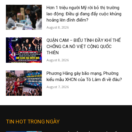
Hơn 1 triệu người Mỹ rời bỏ thị trường
lao động: Điều gì đang đẩy cuộc khủng
hoảng lên đỉnh điểm?
August 8, 2026
QUẬN CAM – BIỂU TÌNH ĐẦY KHÍ THẾ
CHỐNG CA NÔ VIỆT CỘNG QUỐC
THIÊN
August 8, 2026
Phương Hằng gây bão mạng, Phường
kiểu mẫu XHCN của Tô Lâm đi về đâu?
August 7, 2026
TIN HOT TRONG NGÀY