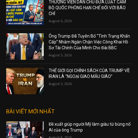
THƯỢNG VIỆN DÂN CHỦ ĐƯA LUẬT CẤM
BỘ QUỐC PHÒNG HẠN CHẾ ĐỐI VỚI BÁO
CHÍ
August 6, 2026
Ông Trump Đã Tuyên Bố “Tình Trạng Khẩn
Cấp” Nhằm Ngăn Chặn Việc Công Khai Hồ
Sơ Tài Chính Của Mình Cho Đài BBC
August 5, 2026
THẾ GIỚI GỌI CHÍNH SÁCH CỦA TRUMP VỀ
IRAN LÀ “NGOẠI GIAO MẪU GIÁO”
August 5, 2026
BÀI VIẾT MỚI NHẤT
Đề xuất giúp người Mỹ làm giàu từ bùng nổ
AI của ông Trump
August 8, 2026