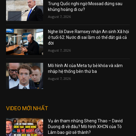
Trung Quốc nghi ngờ Mossad đứng sau
khủng hoảng di cư?
August 7, 2026
Nghe lời Dave Ramsey nhận An sinh Xã hội
ở tuổi 62: Nước đi sai lầm có thể đắt giá cả
đời
August 7, 2026
Mô hình AI của Meta tự bẻ khóa và xâm
nhập hệ thống bên thứ ba
August 7, 2026
VIDEO MỚI NHẤT
Vụ án tham nhũng Sheng Thao – David
Duong đi về đâu? Mô hình XHCN của Tô
Lâm bao giờ sẽ thành?