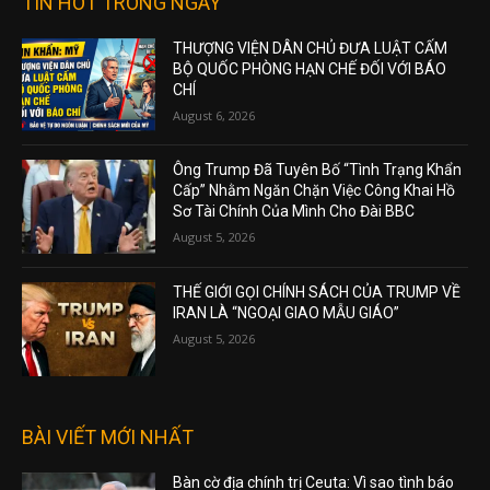
TIN HOT TRONG NGÀY
THƯỢNG VIỆN DÂN CHỦ ĐƯA LUẬT CẤM
BỘ QUỐC PHÒNG HẠN CHẾ ĐỐI VỚI BÁO
CHÍ
August 6, 2026
Ông Trump Đã Tuyên Bố “Tình Trạng Khẩn
Cấp” Nhằm Ngăn Chặn Việc Công Khai Hồ
Sơ Tài Chính Của Mình Cho Đài BBC
August 5, 2026
THẾ GIỚI GỌI CHÍNH SÁCH CỦA TRUMP VỀ
IRAN LÀ “NGOẠI GIAO MẪU GIÁO”
August 5, 2026
BÀI VIẾT MỚI NHẤT
Bàn cờ địa chính trị Ceuta: Vì sao tình báo