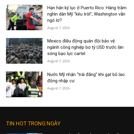
Hạn hán kỷ lục ở Puerto Rico: Hàng trăm
nghìn dân Mỹ “kêu trời”, Washington vẫn
ngó lơ?
August 7, 2026
Mexico điều động quân đội bảo vệ
ngành công nghiệp bơ tỷ USD trước làn
sóng bạo lực cartel
August 7, 2026
Nước Mỹ nhận “trái đắng” khi gạt bỏ lao
động nhập cư
August 7, 2026
TIN HOT TRONG NGÀY