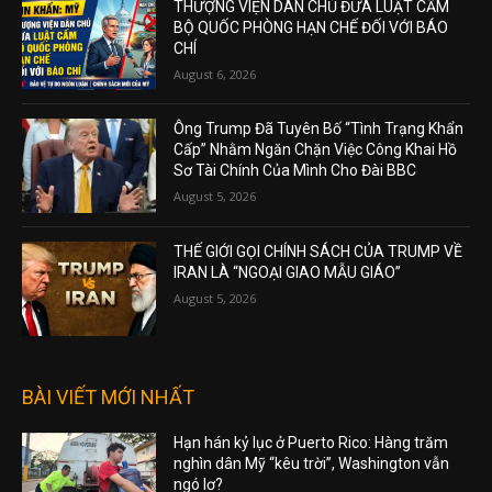
THƯỢNG VIỆN DÂN CHỦ ĐƯA LUẬT CẤM
BỘ QUỐC PHÒNG HẠN CHẾ ĐỐI VỚI BÁO
CHÍ
August 6, 2026
Ông Trump Đã Tuyên Bố “Tình Trạng Khẩn
Cấp” Nhằm Ngăn Chặn Việc Công Khai Hồ
Sơ Tài Chính Của Mình Cho Đài BBC
August 5, 2026
THẾ GIỚI GỌI CHÍNH SÁCH CỦA TRUMP VỀ
IRAN LÀ “NGOẠI GIAO MẪU GIÁO”
August 5, 2026
BÀI VIẾT MỚI NHẤT
Hạn hán kỷ lục ở Puerto Rico: Hàng trăm
nghìn dân Mỹ “kêu trời”, Washington vẫn
ngó lơ?