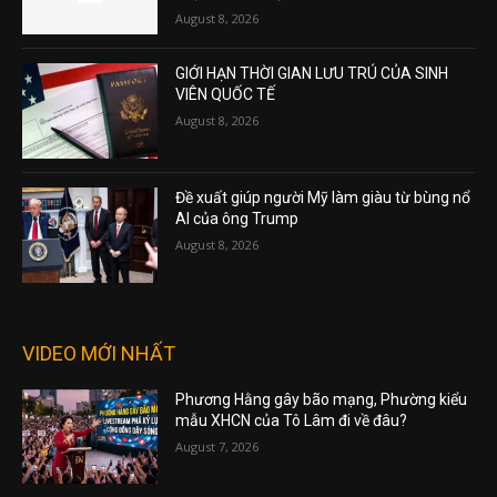
August 8, 2026
GIỚI HẠN THỜI GIAN LƯU TRÚ CỦA SINH
VIÊN QUỐC TẾ
August 8, 2026
Đề xuất giúp người Mỹ làm giàu từ bùng nổ
AI của ông Trump
August 8, 2026
VIDEO MỚI NHẤT
Phương Hằng gây bão mạng, Phường kiểu
mẫu XHCN của Tô Lâm đi về đâu?
August 7, 2026