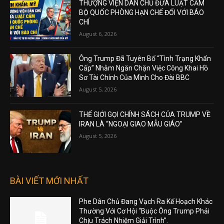
THƯỢNG VIỆN DÂN CHỦ ĐƯA LUẬT CẤM
BỘ QUỐC PHÒNG HẠN CHẾ ĐỐI VỚI BÁO
CHÍ
August 6, 2026
Ông Trump Đã Tuyên Bố “Tình Trạng Khẩn
Cấp” Nhằm Ngăn Chặn Việc Công Khai Hồ
Sơ Tài Chính Của Mình Cho Đài BBC
August 5, 2026
THẾ GIỚI GỌI CHÍNH SÁCH CỦA TRUMP VỀ
IRAN LÀ “NGOẠI GIAO MẪU GIÁO”
August 5, 2026
BÀI VIẾT MỚI NHẤT
Phe Dân Chủ Đang Vạch Ra Kế Hoạch Khác
Thường Với Cơ Hội “Buộc Ông Trump Phải
Chịu Trách Nhiệm Giải Trình”.