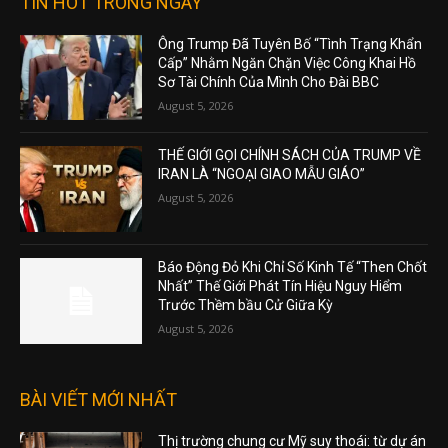
TIN HOT TRONG NGÀY
Ông Trump Đã Tuyên Bố “Tình Trạng Khẩn
Cấp” Nhằm Ngăn Chặn Việc Công Khai Hồ
Sơ Tài Chính Của Mình Cho Đài BBC
August 5, 2026
THẾ GIỚI GỌI CHÍNH SÁCH CỦA TRUMP VỀ
IRAN LÀ “NGOẠI GIAO MẪU GIÁO”
August 5, 2026
Báo Động Đỏ Khi Chỉ Số Kinh Tế “Then Chốt
Nhất” Thế Giới Phát Tín Hiệu Nguy Hiểm
Trước Thềm bầu Cử Giữa Kỳ
August 5, 2026
BÀI VIẾT MỚI NHẤT
Thị trường chung cư Mỹ suy thoái: từ dự án