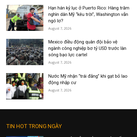
Hạn hán kỷ lục ở Puerto Rico: Hàng trăm
nghìn dân Mỹ “kêu trời”, Washington vẫn
ngó lơ?
August 7, 2026
Mexico điều động quân đội bảo vệ
ngành công nghiệp bơ tỷ USD trước làn
sóng bạo lực cartel
August 7, 2026
Nước Mỹ nhận “trái đắng” khi gạt bỏ lao
động nhập cư
August 7, 2026
TIN HOT TRONG NGÀY