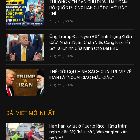
THƯỢNG VIỆN DÂN CHỦ ĐƯA LUẬT CẤM
BỘ QUỐC PHÒNG HẠN CHẾ ĐỐI VỚI BÁO
CHÍ
August 6, 2026
Ông Trump Đã Tuyên Bố “Tình Trạng Khẩn
Cấp” Nhằm Ngăn Chặn Việc Công Khai Hồ
Sơ Tài Chính Của Mình Cho Đài BBC
August 5, 2026
THẾ GIỚI GỌI CHÍNH SÁCH CỦA TRUMP VỀ
IRAN LÀ “NGOẠI GIAO MẪU GIÁO”
August 5, 2026
BÀI VIẾT MỚI NHẤT
Hạn hán kỷ lục ở Puerto Rico: Hàng trăm
nghìn dân Mỹ “kêu trời”, Washington vẫn
ngó lơ?