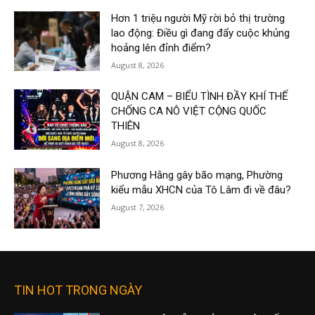
Hơn 1 triệu người Mỹ rời bỏ thị trường
lao động: Điều gì đang đẩy cuộc khủng
hoảng lên đỉnh điểm?
August 8, 2026
QUẬN CAM – BIỂU TÌNH ĐẦY KHÍ THẾ
CHỐNG CA NÔ VIỆT CỘNG QUỐC
THIÊN
August 8, 2026
Phương Hằng gây bão mạng, Phường
kiểu mẫu XHCN của Tô Lâm đi về đâu?
August 7, 2026
TIN HOT TRONG NGÀY