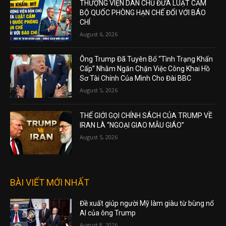
THƯỢNG VIỆN DÂN CHỦ ĐƯA LUẬT CẤM
BỘ QUỐC PHÒNG HẠN CHẾ ĐỐI VỚI BÁO
CHÍ
August 6, 2026
Ông Trump Đã Tuyên Bố “Tình Trạng Khẩn
Cấp” Nhằm Ngăn Chặn Việc Công Khai Hồ
Sơ Tài Chính Của Mình Cho Đài BBC
August 5, 2026
THẾ GIỚI GỌI CHÍNH SÁCH CỦA TRUMP VỀ
IRAN LÀ “NGOẠI GIAO MẪU GIÁO”
August 5, 2026
BÀI VIẾT MỚI NHẤT
Đề xuất giúp người Mỹ làm giàu từ bùng nổ
AI của ông Trump
August 8, 2026