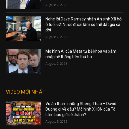
August 7, 2026
Nghe lời Dave Ramsey nhận An sinh Xã hội
ở tuổi 62: Nước đi sai lầm có thể đắt giá cả
đời
August 7, 2026
Mô hình AI của Meta tự bẻ khóa và xâm
nhập hệ thống bên thứ ba
August 7, 2026
VIDEO MỚI NHẤT
Vụ án tham nhũng Sheng Thao – David
Duong đi về đâu? Mô hình XHCN của Tô
Lâm bao giờ sẽ thành?
August 5, 2026