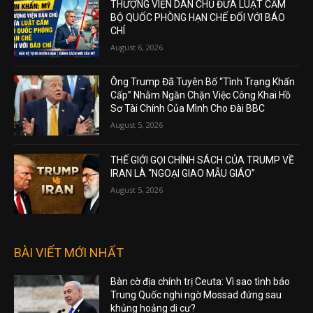
THƯỢNG VIỆN DÂN CHỦ ĐƯA LUẬT CẤM
BỘ QUỐC PHÒNG HẠN CHẾ ĐỐI VỚI BÁO
CHÍ
August 6, 2026
Ông Trump Đã Tuyên Bố “Tình Trạng Khẩn
Cấp” Nhằm Ngăn Chặn Việc Công Khai Hồ
Sơ Tài Chính Của Mình Cho Đài BBC
August 5, 2026
THẾ GIỚI GỌI CHÍNH SÁCH CỦA TRUMP VỀ
IRAN LÀ “NGOẠI GIAO MẪU GIÁO”
August 5, 2026
BÀI VIẾT MỚI NHẤT
Bàn cờ địa chính trị Ceuta: Vì sao tình báo
Trung Quốc nghi ngờ Mossad đứng sau
khủng hoảng di cư?