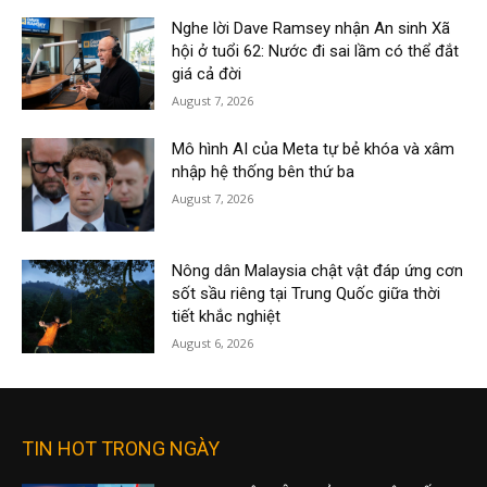
Nghe lời Dave Ramsey nhận An sinh Xã
hội ở tuổi 62: Nước đi sai lầm có thể đắt
giá cả đời
August 7, 2026
Mô hình AI của Meta tự bẻ khóa và xâm
nhập hệ thống bên thứ ba
August 7, 2026
Nông dân Malaysia chật vật đáp ứng cơn
sốt sầu riêng tại Trung Quốc giữa thời
tiết khắc nghiệt
August 6, 2026
TIN HOT TRONG NGÀY