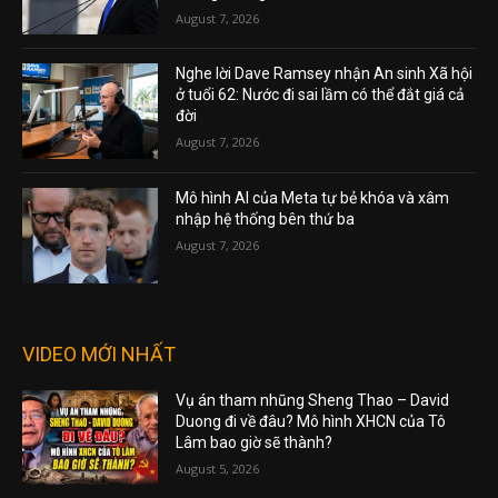
August 7, 2026
Nghe lời Dave Ramsey nhận An sinh Xã hội
ở tuổi 62: Nước đi sai lầm có thể đắt giá cả
đời
August 7, 2026
Mô hình AI của Meta tự bẻ khóa và xâm
nhập hệ thống bên thứ ba
August 7, 2026
VIDEO MỚI NHẤT
Vụ án tham nhũng Sheng Thao – David
Duong đi về đâu? Mô hình XHCN của Tô
Lâm bao giờ sẽ thành?
August 5, 2026