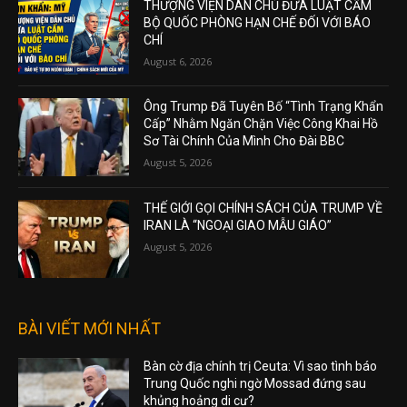
THƯỢNG VIỆN DÂN CHỦ ĐƯA LUẬT CẤM
BỘ QUỐC PHÒNG HẠN CHẾ ĐỐI VỚI BÁO
CHÍ
August 6, 2026
Ông Trump Đã Tuyên Bố “Tình Trạng Khẩn
Cấp” Nhằm Ngăn Chặn Việc Công Khai Hồ
Sơ Tài Chính Của Mình Cho Đài BBC
August 5, 2026
THẾ GIỚI GỌI CHÍNH SÁCH CỦA TRUMP VỀ
IRAN LÀ “NGOẠI GIAO MẪU GIÁO”
August 5, 2026
BÀI VIẾT MỚI NHẤT
Bàn cờ địa chính trị Ceuta: Vì sao tình báo
Trung Quốc nghi ngờ Mossad đứng sau
khủng hoảng di cư?