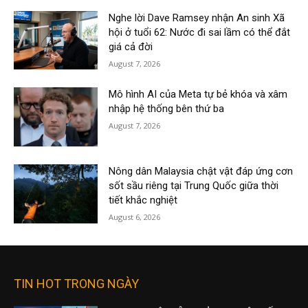
Nghe lời Dave Ramsey nhận An sinh Xã
hội ở tuổi 62: Nước đi sai lầm có thể đắt
giá cả đời
August 7, 2026
Mô hình AI của Meta tự bẻ khóa và xâm
nhập hệ thống bên thứ ba
August 7, 2026
Nông dân Malaysia chật vật đáp ứng cơn
sốt sầu riêng tại Trung Quốc giữa thời
tiết khắc nghiệt
August 6, 2026
TIN HOT TRONG NGÀY