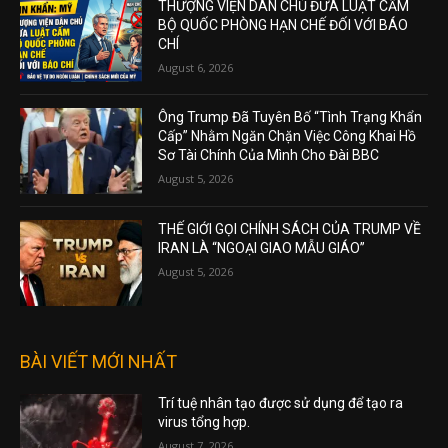
THƯỢNG VIỆN DÂN CHỦ ĐƯA LUẬT CẤM
BỘ QUỐC PHÒNG HẠN CHẾ ĐỐI VỚI BÁO
CHÍ
August 6, 2026
Ông Trump Đã Tuyên Bố “Tình Trạng Khẩn
Cấp” Nhằm Ngăn Chặn Việc Công Khai Hồ
Sơ Tài Chính Của Mình Cho Đài BBC
August 5, 2026
THẾ GIỚI GỌI CHÍNH SÁCH CỦA TRUMP VỀ
IRAN LÀ “NGOẠI GIAO MẪU GIÁO”
August 5, 2026
BÀI VIẾT MỚI NHẤT
Trí tuệ nhân tạo được sử dụng để tạo ra
virus tổng hợp.
August 7, 2026