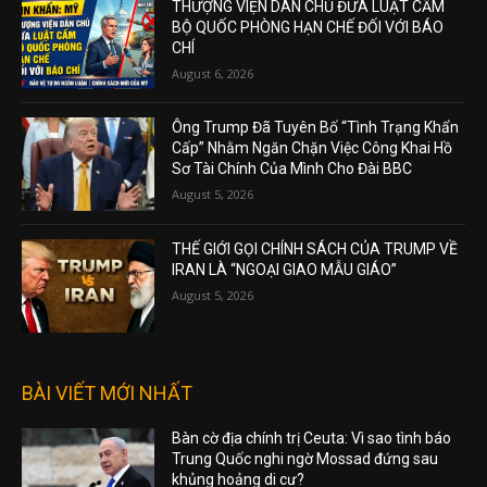
THƯỢNG VIỆN DÂN CHỦ ĐƯA LUẬT CẤM
BỘ QUỐC PHÒNG HẠN CHẾ ĐỐI VỚI BÁO
CHÍ
August 6, 2026
Ông Trump Đã Tuyên Bố “Tình Trạng Khẩn
Cấp” Nhằm Ngăn Chặn Việc Công Khai Hồ
Sơ Tài Chính Của Mình Cho Đài BBC
August 5, 2026
THẾ GIỚI GỌI CHÍNH SÁCH CỦA TRUMP VỀ
IRAN LÀ “NGOẠI GIAO MẪU GIÁO”
August 5, 2026
BÀI VIẾT MỚI NHẤT
Bàn cờ địa chính trị Ceuta: Vì sao tình báo
Trung Quốc nghi ngờ Mossad đứng sau
khủng hoảng di cư?