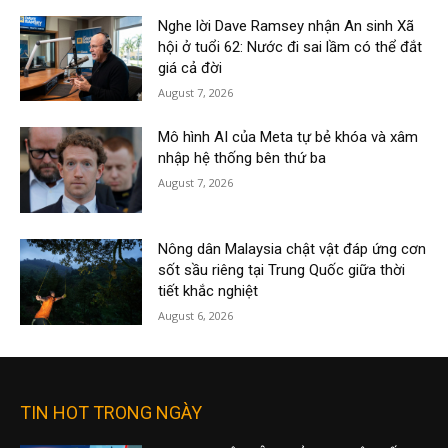
Nghe lời Dave Ramsey nhận An sinh Xã
hội ở tuổi 62: Nước đi sai lầm có thể đắt
giá cả đời
August 7, 2026
Mô hình AI của Meta tự bẻ khóa và xâm
nhập hệ thống bên thứ ba
August 7, 2026
Nông dân Malaysia chật vật đáp ứng cơn
sốt sầu riêng tại Trung Quốc giữa thời
tiết khắc nghiệt
August 6, 2026
TIN HOT TRONG NGÀY