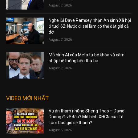
August 7, 2026
Nghe lời Dave Ramsey nhận An sinh Xã hội
ở tuổi 62: Nước đi sai lầm có thể đắt giá cả
đời
August 7, 2026
Mô hình AI của Meta tự bẻ khóa và xâm
nhập hệ thống bên thứ ba
August 7, 2026
VIDEO MỚI NHẤT
Vụ án tham nhũng Sheng Thao – David
Duong đi về đâu? Mô hình XHCN của Tô
Lâm bao giờ sẽ thành?
August 5, 2026