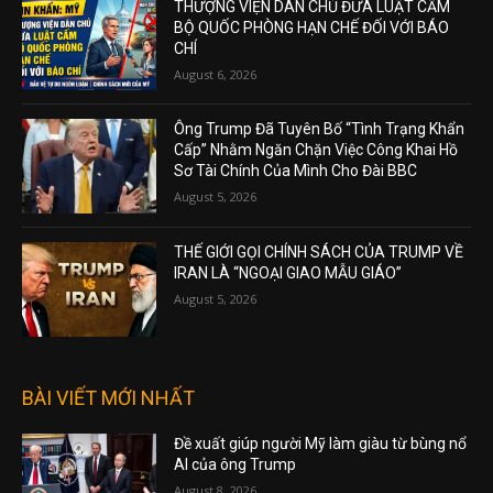
THƯỢNG VIỆN DÂN CHỦ ĐƯA LUẬT CẤM
BỘ QUỐC PHÒNG HẠN CHẾ ĐỐI VỚI BÁO
CHÍ
August 6, 2026
Ông Trump Đã Tuyên Bố “Tình Trạng Khẩn
Cấp” Nhằm Ngăn Chặn Việc Công Khai Hồ
Sơ Tài Chính Của Mình Cho Đài BBC
August 5, 2026
THẾ GIỚI GỌI CHÍNH SÁCH CỦA TRUMP VỀ
IRAN LÀ “NGOẠI GIAO MẪU GIÁO”
August 5, 2026
BÀI VIẾT MỚI NHẤT
Đề xuất giúp người Mỹ làm giàu từ bùng nổ
AI của ông Trump
August 8, 2026