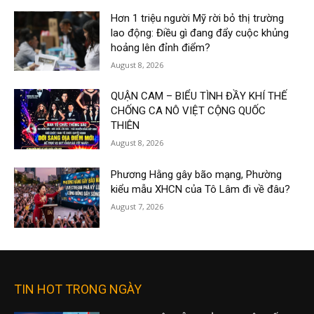
Hơn 1 triệu người Mỹ rời bỏ thị trường
lao động: Điều gì đang đẩy cuộc khủng
hoảng lên đỉnh điểm?
August 8, 2026
QUẬN CAM – BIỂU TÌNH ĐẦY KHÍ THẾ
CHỐNG CA NÔ VIỆT CỘNG QUỐC
THIÊN
August 8, 2026
Phương Hằng gây bão mạng, Phường
kiểu mẫu XHCN của Tô Lâm đi về đâu?
August 7, 2026
TIN HOT TRONG NGÀY