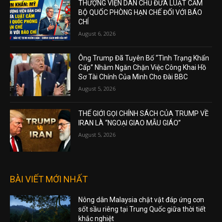
THƯỢNG VIỆN DÂN CHỦ ĐƯA LUẬT CẤM
BỘ QUỐC PHÒNG HẠN CHẾ ĐỐI VỚI BÁO
CHÍ
August 6, 2026
Ông Trump Đã Tuyên Bố “Tình Trạng Khẩn
Cấp” Nhằm Ngăn Chặn Việc Công Khai Hồ
Sơ Tài Chính Của Mình Cho Đài BBC
August 5, 2026
THẾ GIỚI GỌI CHÍNH SÁCH CỦA TRUMP VỀ
IRAN LÀ “NGOẠI GIAO MẪU GIÁO”
August 5, 2026
BÀI VIẾT MỚI NHẤT
Nông dân Malaysia chật vật đáp ứng cơn
sốt sầu riêng tại Trung Quốc giữa thời tiết
khắc nghiệt