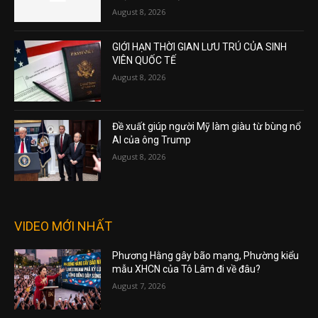
August 8, 2026
GIỚI HẠN THỜI GIAN LƯU TRÚ CỦA SINH
VIÊN QUỐC TẾ
August 8, 2026
Đề xuất giúp người Mỹ làm giàu từ bùng nổ
AI của ông Trump
August 8, 2026
VIDEO MỚI NHẤT
Phương Hằng gây bão mạng, Phường kiểu
mẫu XHCN của Tô Lâm đi về đâu?
August 7, 2026