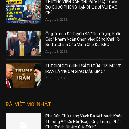
THƯỢNG VIỆN DÂN CHỦ ĐƯA LUẬT CẤM
BỘ QUỐC PHÒNG HẠN CHẾ ĐỐI VỚI BÁO
CHÍ
August 6, 2026
Ông Trump Đã Tuyên Bố “Tình Trạng Khẩn
Cấp” Nhằm Ngăn Chặn Việc Công Khai Hồ
Sơ Tài Chính Của Mình Cho Đài BBC
August 5, 2026
THẾ GIỚI GỌI CHÍNH SÁCH CỦA TRUMP VỀ
IRAN LÀ “NGOẠI GIAO MẪU GIÁO”
August 5, 2026
BÀI VIẾT MỚI NHẤT
Phe Dân Chủ Đang Vạch Ra Kế Hoạch Khác
Thường Với Cơ Hội “Buộc Ông Trump Phải
Chịu Trách Nhiệm Giải Trình”.