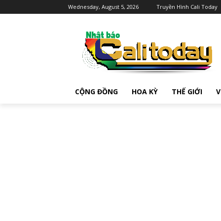
Wednesday, August 5, 2026
Truyền Hình Cali Today
CỘNG ĐỒNG
HOA KỲ
THẾ GIỚI
V