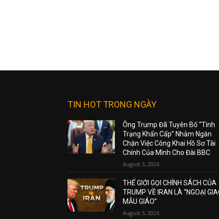
TIN HOT TRONG NGÀY
Ông Trump Đã Tuyên Bố “Tình
Trạng Khẩn Cấp” Nhằm Ngăn
Chặn Việc Công Khai Hồ Sơ Tài
Chính Của Mình Cho Đài BBC
August 5, 2026
THẾ GIỚI GỌI CHÍNH SÁCH CỦA
TRUMP VỀ IRAN LÀ “NGOẠI GI
MẪU GIÁO”
August 5, 2026