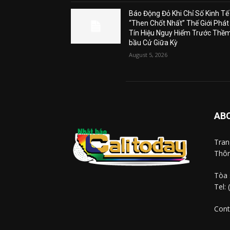
Báo Động Đỏ Khi Chỉ Số Kinh Tế
“Then Chốt Nhất” Thế Giới Phát
Tín Hiệu Nguy Hiểm Trước Thề
bầu Cử Giữa Kỳ
August 5, 2026
AB
Tra
Thôn
Tòa 
Tel:
Cont