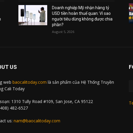
Doanh nghiệp Mỹ nhận hàng tỷ
USD tiền hoàn thuế quan: Vì sao
m
người tiêu dùng không được chia
phần?
August 5, 2026
OUT US
F
ng web
baocalitoday.com
là sản phẩm của Hệ Thống Truyền
g Cali Today
soạn: 1310 Tully Road #109, San Jose, CA 95122
Te
 (408) 482-6527
act us:
nam@baocalitoday.com