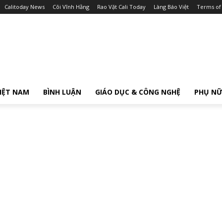
Calitoday News
Cõi Vĩnh Hằng
Rao Vặt Cali Today
Làng Báo Việt
Terms of
IỆT NAM
BÌNH LUẬN
GIÁO DỤC & CÔNG NGHỆ
PHỤ N