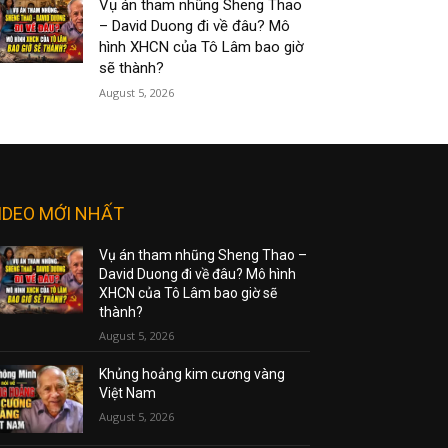
Vụ án tham nhũng Sheng Thao
– David Duong đi về đâu? Mô
hình XHCN của Tô Lâm bao giờ
sẽ thành?
August 5, 2026
IDEO MỚI NHẤT
Vụ án tham nhũng Sheng Thao –
David Duong đi về đâu? Mô hình
XHCN của Tô Lâm bao giờ sẽ
thành?
August 5, 2026
Khủng hoảng kim cương vàng
Việt Nam
August 5, 2026