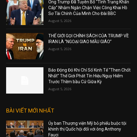
Ông Trump Đã Tuyên Bố “Tình Trạng Khẩn
Cấp” Nhằm Ngăn Chặn Việc Công Khai Hồ
Sơ Tài Chính Của Mình Cho Đài BBC
August 5, 2026
THẾ GIỚI GỌI CHÍNH SÁCH CỦA TRUMP VỀ
IRAN LÀ “NGOẠI GIAO MẪU GIÁO”
August 5, 2026
Báo Động Đỏ Khi Chỉ Số Kinh Tế “Then Chốt
Nhất” Thế Giới Phát Tín Hiệu Nguy Hiểm
Trước Thềm bầu Cử Giữa Kỳ
August 5, 2026
BÀI VIẾT MỚI NHẤT
Ủy ban Thượng viện Mỹ bỏ phiếu buộc tội
khinh thị Quốc hội đối với ông Anthony
Fauci