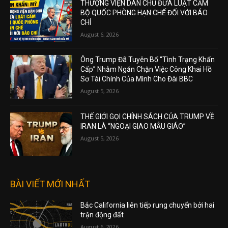
THƯỢNG VIỆN DÂN CHỦ ĐƯA LUẬT CẤM
BỘ QUỐC PHÒNG HẠN CHẾ ĐỐI VỚI BÁO
CHÍ
August 6, 2026
Ông Trump Đã Tuyên Bố “Tình Trạng Khẩn
Cấp” Nhằm Ngăn Chặn Việc Công Khai Hồ
Sơ Tài Chính Của Mình Cho Đài BBC
August 5, 2026
THẾ GIỚI GỌI CHÍNH SÁCH CỦA TRUMP VỀ
IRAN LÀ “NGOẠI GIAO MẪU GIÁO”
August 5, 2026
BÀI VIẾT MỚI NHẤT
Bắc California liên tiếp rung chuyển bởi hai
trận động đất
August 6, 2026