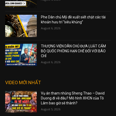
Phe Dân chủ Mỹ đề xuất siết chặt các tài
khoản hưu trí “siêu khủng”
August 6, 2026
THƯỢNG VIỆN DÂN CHỦ ĐƯA LUẬT CẤM
BỘ QUỐC PHÒNG HẠN CHẾ ĐỐI VỚI BÁO
CHÍ
August 6, 2026
VIDEO MỚI NHẤT
Vụ án tham nhũng Sheng Thao – David
Duong đi về đâu? Mô hình XHCN của Tô
Lâm bao giờ sẽ thành?
August 5, 2026