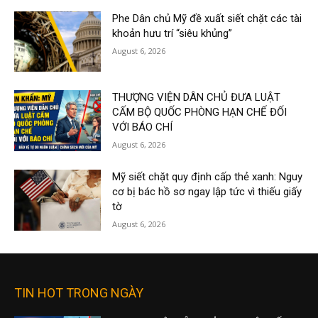
Phe Dân chủ Mỹ đề xuất siết chặt các tài
khoản hưu trí “siêu khủng”
August 6, 2026
THƯỢNG VIỆN DÂN CHỦ ĐƯA LUẬT
CẤM BỘ QUỐC PHÒNG HẠN CHẾ ĐỐI
VỚI BÁO CHÍ
August 6, 2026
Mỹ siết chặt quy định cấp thẻ xanh: Nguy
cơ bị bác hồ sơ ngay lập tức vì thiếu giấy
tờ
August 6, 2026
TIN HOT TRONG NGÀY