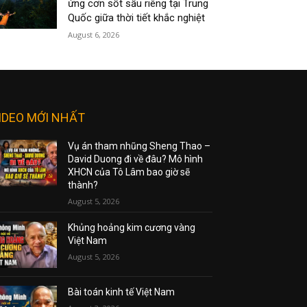
ứng cơn sốt sầu riêng tại Trung
Quốc giữa thời tiết khắc nghiệt
August 6, 2026
IDEO MỚI NHẤT
Vụ án tham nhũng Sheng Thao –
David Duong đi về đâu? Mô hình
XHCN của Tô Lâm bao giờ sẽ
thành?
August 5, 2026
Khủng hoảng kim cương vàng
Việt Nam
August 5, 2026
Bài toán kinh tế Việt Nam