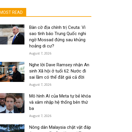
MOST READ
Bàn cờ địa chính trị Ceuta: Vì
sao tình báo Trung Quốc nghi
ngờ Mossad đứng sau khủng
hoảng di cư?
August 7, 2026
Nghe lời Dave Ramsey nhận An
sinh Xã hội ở tuổi 62: Nước đi
sai lầm có thể đắt giá cả đời
August 7, 2026
Mô hình AI của Meta tự bẻ khóa
và xâm nhập hệ thống bên thứ
ba
August 7, 2026
Nông dân Malaysia chật vật đáp