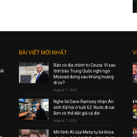
BÀI VIẾT MỚI NHẤT
V
Bàn cờ địa chính trị Ceuta: Vì sao
ẠN
tình báo Trung Quốc nghi ngờ
Mossad đứng sau khủng hoảng
di cư?
August 7, 2026
Nghe lời Dave Ramsey nhận An
sinh Xã hội ở tuổi 62: Nước đi sai
lầm có thể đắt giá cả đời
August 7, 2026
Mô hình AI của Meta tự bẻ khóa