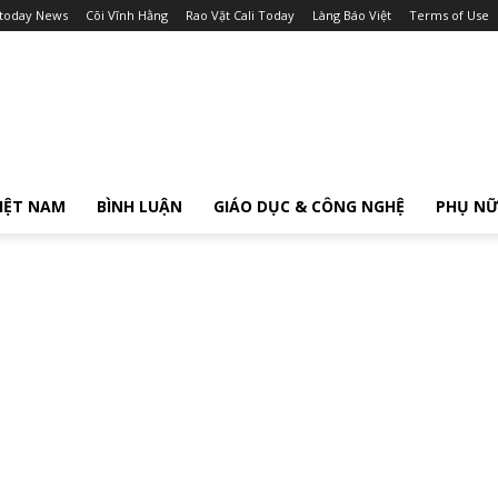
itoday News
Cõi Vĩnh Hằng
Rao Vặt Cali Today
Làng Báo Việt
Terms of Use
IỆT NAM
BÌNH LUẬN
GIÁO DỤC & CÔNG NGHỆ
PHỤ N