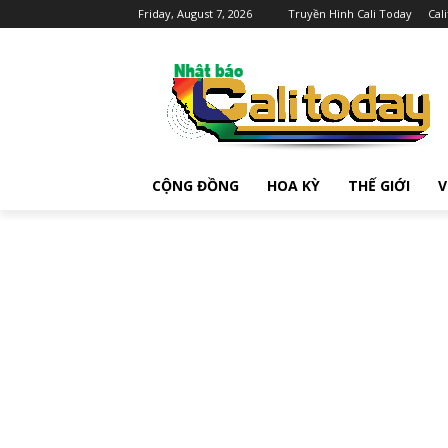
Friday, August 7, 2026
Truyền Hình Cali Today
Cal
CỘNG ĐỒNG
HOA KỲ
THẾ GIỚI
V