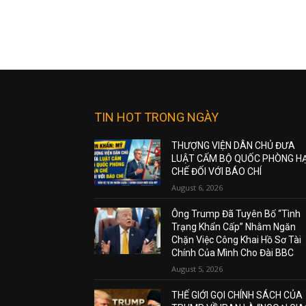
TIN HOT TRONG NGÀY
THƯỢNG VIỆN DÂN CHỦ ĐƯA
LUẬT CẤM BỘ QUỐC PHÒNG H
CHẾ ĐỐI VỚI BÁO CHÍ
August 6, 2026
Ông Trump Đã Tuyên Bố “Tình
Trạng Khẩn Cấp” Nhằm Ngăn
Chặn Việc Công Khai Hồ Sơ Tài
Chính Của Mình Cho Đài BBC
August 5, 2026
THẾ GIỚI GỌI CHÍNH SÁCH CỦA