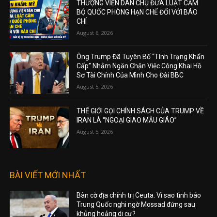
THƯỢNG VIỆN DÂN CHỦ ĐƯA LUẬT CẤM
BỘ QUỐC PHÒNG HẠN CHẾ ĐỐI VỚI BÁO
CHÍ
August 6, 2026
Ông Trump Đã Tuyên Bố “Tình Trạng Khẩn
Cấp” Nhằm Ngăn Chặn Việc Công Khai Hồ
Sơ Tài Chính Của Mình Cho Đài BBC
August 5, 2026
THẾ GIỚI GỌI CHÍNH SÁCH CỦA TRUMP VỀ
IRAN LÀ “NGOẠI GIAO MẪU GIÁO”
August 5, 2026
BÀI VIẾT MỚI NHẤT
Bàn cờ địa chính trị Ceuta: Vì sao tình báo
Trung Quốc nghi ngờ Mossad đứng sau
khủng hoảng di cư?