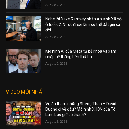
August 7, 2026
Nghe lời Dave Ramsey nhận An sinh Xã hội
ở tuổi 62: Nước đi sai lầm có thể đắt giá cả
đời
August 7, 2026
Mô hình AI của Meta tự bẻ khóa và xâm
nhập hệ thống bên thứ ba
August 7, 2026
VIDEO MỚI NHẤT
Vụ án tham nhũng Sheng Thao – David
Duong đi về đâu? Mô hình XHCN của Tô
Lâm bao giờ sẽ thành?
August 5, 2026