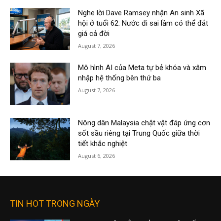
Nghe lời Dave Ramsey nhận An sinh Xã
hội ở tuổi 62: Nước đi sai lầm có thể đắt
giá cả đời
August 7, 2026
Mô hình AI của Meta tự bẻ khóa và xâm
nhập hệ thống bên thứ ba
August 7, 2026
Nông dân Malaysia chật vật đáp ứng cơn
sốt sầu riêng tại Trung Quốc giữa thời
tiết khắc nghiệt
August 6, 2026
TIN HOT TRONG NGÀY