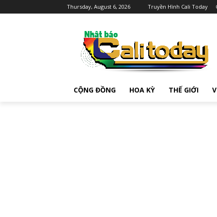
Thursday, August 6, 2026
Truyền Hình Cali Today
CỘNG ĐỒNG
HOA KỲ
THẾ GIỚI
V