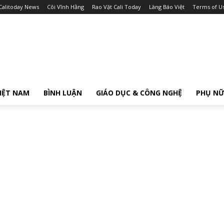
Calitoday News
Cõi Vĩnh Hằng
Rao Vặt Cali Today
Làng Báo Việt
Terms of U
IỆT NAM
BÌNH LUẬN
GIÁO DỤC & CÔNG NGHỆ
PHỤ N