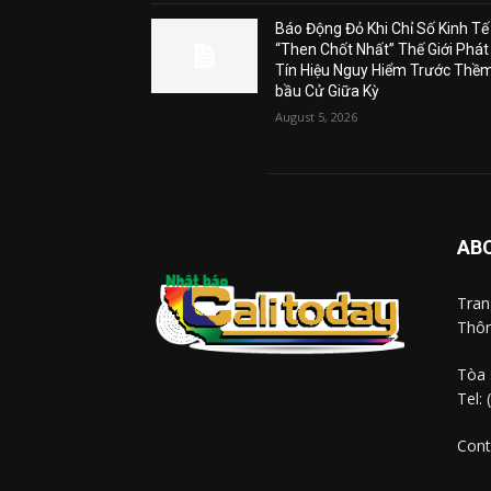
Báo Động Đỏ Khi Chỉ Số Kinh Tế
“Then Chốt Nhất” Thế Giới Phát
Tín Hiệu Nguy Hiểm Trước Thề
bầu Cử Giữa Kỳ
August 5, 2026
AB
Tra
Thôn
Tòa 
Tel:
Cont