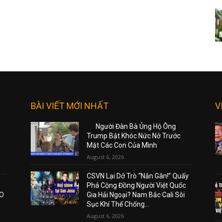
BÀI VIẾT MỚI NHẤT
V
Người Đàn Bà Ủng Hộ Ông
Trump Bật Khóc Nức Nở Trước
Mặt Các Con Của Mình
August 6, 2026
CSVN Lại Dở Trò “Nắn Gân!” Quấy
Phá Cộng Đồng Người Việt Quốc
AO
Gia Hải Ngoại? Nam Bắc Cali Sôi
Sục Khí Thế Chống...
August 6, 2026