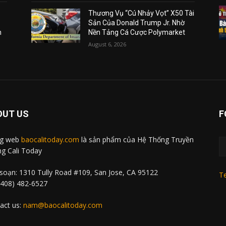
Thương Vụ “Cú Nhảy Vọt” X50 Tài
Sản Của Donald Trump Jr. Nhờ
m
Nền Tảng Cá Cược Polymarket
August 6, 2026
OUT US
F
ng web
baocalitoday.com
là sản phẩm của Hệ Thống Truyền
g Cali Today
soạn: 1310 Tully Road #109, San Jose, CA 95122
Te
 (408) 482-6527
act us:
nam@baocalitoday.com