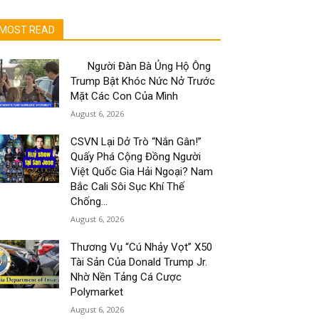
MOST READ
Người Đàn Bà Ủng Hộ Ông
Trump Bật Khóc Nức Nở Trước
Mặt Các Con Của Mình
August 6, 2026
CSVN Lại Dở Trò “Nắn Gân!”
Quấy Phá Cộng Đồng Người
Việt Quốc Gia Hải Ngoại? Nam
Bắc Cali Sôi Sục Khí Thế
Chống...
August 6, 2026
Thương Vụ “Cú Nhảy Vọt” X50
Tài Sản Của Donald Trump Jr.
Nhờ Nền Tảng Cá Cược
Polymarket
August 6, 2026