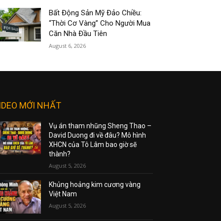
Bất Động Sản Mỹ Đảo Chiều:
“Thời Cơ Vàng” Cho Người Mua
Căn Nhà Đầu Tiên
August 6, 2026
IDEO MỚI NHẤT
Vụ án tham nhũng Sheng Thao –
David Duong đi về đâu? Mô hình
XHCN của Tô Lâm bao giờ sẽ
thành?
August 5, 2026
Khủng hoảng kim cương vàng
Việt Nam
August 5, 2026