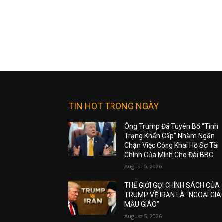
TIN HOT TRONG NGÀY
Ông Trump Đã Tuyên Bố “Tình
Trạng Khẩn Cấp” Nhằm Ngăn
Chặn Việc Công Khai Hồ Sơ Tài
Chính Của Mình Cho Đài BBC
August 5, 2026
THẾ GIỚI GỌI CHÍNH SÁCH CỦA
TRUMP VỀ IRAN LÀ “NGOẠI GI
MẪU GIÁO”
August 5, 2026