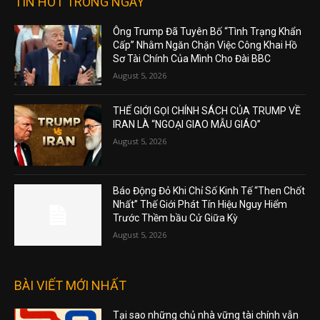
TIN HOT TRONG NGÀY
Ông Trump Đã Tuyên Bố “Tình Trạng Khẩn
Cấp” Nhằm Ngăn Chặn Việc Công Khai Hồ
Sơ Tài Chính Của Mình Cho Đài BBC
August 5, 2026
THẾ GIỚI GỌI CHÍNH SÁCH CỦA TRUMP VỀ
IRAN LÀ “NGOẠI GIAO MẪU GIÁO”
August 5, 2026
Báo Động Đỏ Khi Chỉ Số Kinh Tế “Then Chốt
Nhất” Thế Giới Phát Tín Hiệu Nguy Hiểm
Trước Thềm bầu Cử Giữa Kỳ
August 5, 2026
BÀI VIẾT MỚI NHẤT
Tại sao những chủ nhà vững tài chính vẫn