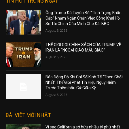
TIN HOT TRONG NGÀY
Ông Trump Đã Tuyên Bố “Tình Trạng Khẩn
Cấp” Nhằm Ngăn Chặn Việc Công Khai Hồ
Sơ Tài Chính Của Mình Cho Đài BBC
August 5, 2026
THẾ GIỚI GỌI CHÍNH SÁCH CỦA TRUMP VỀ
IRAN LÀ “NGOẠI GIAO MẪU GIÁO”
August 5, 2026
Báo Động Đỏ Khi Chỉ Số Kinh Tế “Then Chốt
Nhất” Thế Giới Phát Tín Hiệu Nguy Hiểm
Trước Thềm bầu Cử Giữa Kỳ
August 5, 2026
BÀI VIẾT MỚI NHẤT
Vì sao California sở hữu nhiều tỷ phú nhất