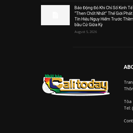
Báo Động Đỏ Khi Chỉ Số Kinh Tế
“Then Chốt Nhất” Thế Giới Phát
Tín Hiệu Nguy Hiểm Trước Thề
bầu Cử Giữa Kỳ
August 5, 2026
AB
Tra
Thôn
Tòa 
Tel:
Cont