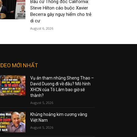
Bầu cử Thống đốc California:
Steve Hilton cáo buộc Xavier
Becerra gây nguy hiểm cho trẻ
di cư
August 6, 2026
IDEO MỚI NHẤT
Vụ án tham nhũng Sheng Thao –
David Duong đi về đâu? Mô hình
XHCN của Tô Lâm bao giờ sẽ
thành?
August 5, 2026
Khủng hoảng kim cương vàng
Việt Nam
August 5, 2026