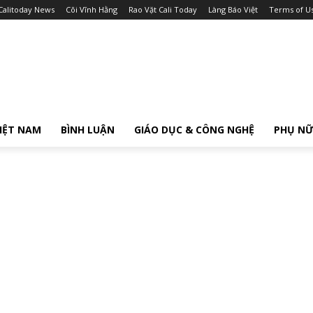
Calitoday News
Cõi Vĩnh Hằng
Rao Vặt Cali Today
Làng Báo Việt
Terms of U
IỆT NAM
BÌNH LUẬN
GIÁO DỤC & CÔNG NGHỆ
PHỤ N