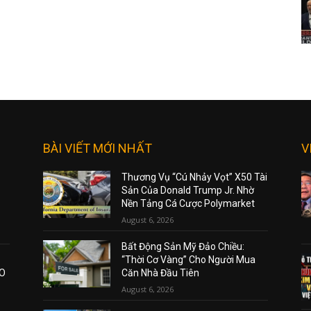
BÀI VIẾT MỚI NHẤT
V
Thương Vụ “Cú Nhảy Vọt” X50 Tài
Sản Của Donald Trump Jr. Nhờ
Nền Tảng Cá Cược Polymarket
August 6, 2026
Bất Động Sản Mỹ Đảo Chiều:
“Thời Cơ Vàng” Cho Người Mua
AO
Căn Nhà Đầu Tiên
August 6, 2026