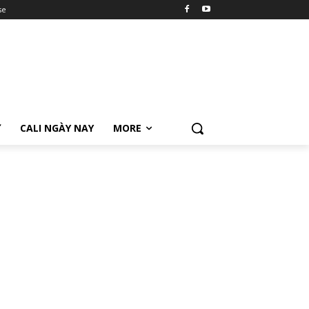
se
Ữ
CALI NGÀY NAY
MORE