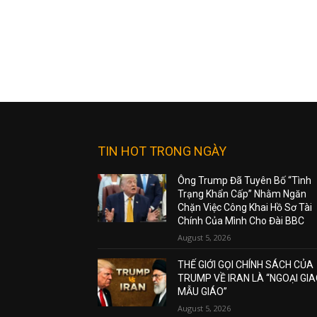
TIN HOT TRONG NGÀY
Ông Trump Đã Tuyên Bố “Tình
Trạng Khẩn Cấp” Nhằm Ngăn
Chặn Việc Công Khai Hồ Sơ Tài
Chính Của Mình Cho Đài BBC
August 5, 2026
THẾ GIỚI GỌI CHÍNH SÁCH CỦA
TRUMP VỀ IRAN LÀ “NGOẠI GI
MẪU GIÁO”
August 5, 2026