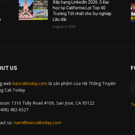
Xếp hạng LinkedIn 2026: 5 Đại
học tại California Lọt Top 40
Trường Tốt nhất cho Sự nghiệp
m
Lâu dài
August 6, 2026
OUT US
F
ng web
baocalitoday.com
là sản phẩm của Hệ Thống Truyền
g Cali Today
soạn: 1310 Tully Road #109, San Jose, CA 95122
Te
 (408) 482-6527
act us:
nam@baocalitoday.com