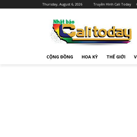
Thursday, August 6, 2026
Truyền Hình Cali Today
CỘNG ĐỒNG
HOA KỲ
THẾ GIỚI
V