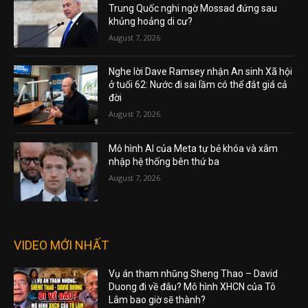
Trung Quốc nghi ngờ Mossad đứng sau
khủng hoảng di cư?
August 7, 2026
Nghe lời Dave Ramsey nhận An sinh Xã hội
ở tuổi 62: Nước đi sai lầm có thể đắt giá cả
đời
August 7, 2026
Mô hình AI của Meta tự bẻ khóa và xâm
nhập hệ thống bên thứ ba
August 7, 2026
VIDEO MỚI NHẤT
Vụ án tham nhũng Sheng Thao – David
Duong đi về đâu? Mô hình XHCN của Tô
Lâm bao giờ sẽ thành?