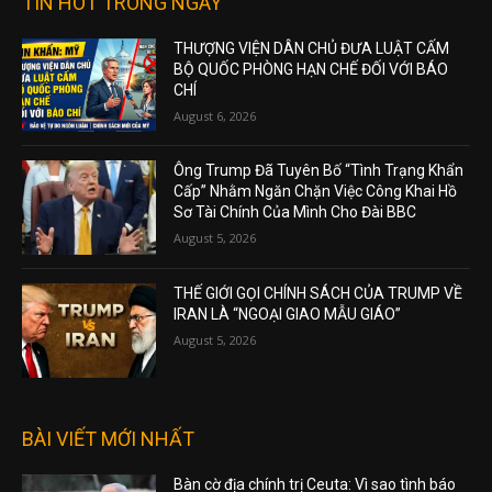
TIN HOT TRONG NGÀY
THƯỢNG VIỆN DÂN CHỦ ĐƯA LUẬT CẤM
BỘ QUỐC PHÒNG HẠN CHẾ ĐỐI VỚI BÁO
CHÍ
August 6, 2026
Ông Trump Đã Tuyên Bố “Tình Trạng Khẩn
Cấp” Nhằm Ngăn Chặn Việc Công Khai Hồ
Sơ Tài Chính Của Mình Cho Đài BBC
August 5, 2026
THẾ GIỚI GỌI CHÍNH SÁCH CỦA TRUMP VỀ
IRAN LÀ “NGOẠI GIAO MẪU GIÁO”
August 5, 2026
BÀI VIẾT MỚI NHẤT
Bàn cờ địa chính trị Ceuta: Vì sao tình báo