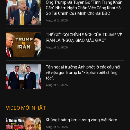
Ông Trump Đã Tuyên Bố “Tình Trạng Khẩn
Cấp” Nhằm Ngăn Chặn Việc Công Khai Hồ
Sơ Tài Chính Của Mình Cho Đài BBC
August 5, 2026
THẾ GIỚI GỌI CHÍNH SÁCH CỦA TRUMP VỀ
IRAN LÀ “NGOẠI GIAO MẪU GIÁO”
August 5, 2026
Tân ngoại trưởng Anh phớt lờ các câu hỏi
về việc gọi Trump là “kẻ phân biệt chủng
tộc”.
August 5, 2026
VIDEO MỚI NHẤT
Khủng hoảng kim cương vàng Việt Nam
August 5, 2026