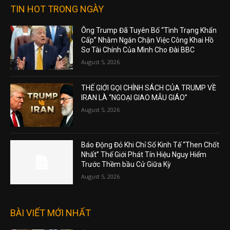
TIN HOT TRONG NGÀY
Ông Trump Đã Tuyên Bố “Tình Trạng Khẩn
Cấp” Nhằm Ngăn Chặn Việc Công Khai Hồ
Sơ Tài Chính Của Mình Cho Đài BBC
August 5, 2026
THẾ GIỚI GỌI CHÍNH SÁCH CỦA TRUMP VỀ
IRAN LÀ “NGOẠI GIAO MẪU GIÁO”
August 5, 2026
Báo Động Đỏ Khi Chỉ Số Kinh Tế “Then Chốt
Nhất” Thế Giới Phát Tín Hiệu Nguy Hiểm
Trước Thềm bầu Cử Giữa Kỳ
August 5, 2026
BÀI VIẾT MỚI NHẤT