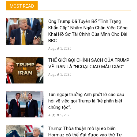
MOST READ
Ông Trump Đã Tuyên Bố “Tình Trạng
Khẩn Cấp” Nhằm Ngăn Chặn Việc Công
Khai Hồ Sơ Tài Chính Của Mình Cho Đài
BBC
August 5, 2026
THẾ GIỚI GỌI CHÍNH SÁCH CỦA TRUMP
VỀ IRAN LÀ “NGOẠI GIAO MẪU GIÁO”
August 5, 2026
Tân ngoại trưởng Anh phớt lờ các câu
hỏi về việc gọi Trump là “kẻ phân biệt
chủng tộc”.
August 5, 2026
Trump: Thỏa thuận mở lại eo biển
Hormuz có thể đạt được vào thứ Tư.