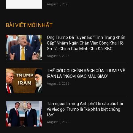
August 5, 2026
BÀI VIẾT MỚI NHẤT
Ông Trump Đã Tuyên Bố “Tình Trạng Khẩn
Cấp” Nhằm Ngăn Chặn Việc Công Khai Hồ
Sơ Tài Chính Của Mình Cho Đài BBC
August 5, 2026
THẾ GIỚI GỌI CHÍNH SÁCH CỦA TRUMP VỀ
IRAN LÀ “NGOẠI GIAO MẪU GIÁO”
August 5, 2026
Tân ngoại trưởng Anh phớt lờ các câu hỏi
về việc gọi Trump là “kẻ phân biệt chủng
tộc”.
August 5, 2026