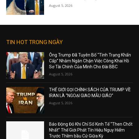
August 5, 2026
TIN HOT TRONG NGÀY
Ông Trump Đã Tuyên Bố “Tình Trạng Khẩn
Cấp” Nhằm Ngăn Chặn Việc Công Khai Hồ
Sơ Tài Chính Của Mình Cho Đài BBC
August 5, 2026
THẾ GIỚI GỌI CHÍNH SÁCH CỦA TRUMP VỀ
IRAN LÀ “NGOẠI GIAO MẪU GIÁO”
August 5, 2026
Báo Động Đỏ Khi Chỉ Số Kinh Tế “Then Chốt
Nhất” Thế Giới Phát Tín Hiệu Nguy Hiểm
Trước Thềm bầu Cử Giữa Kỳ