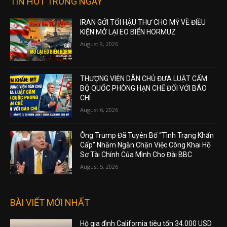
TIN HOT TRONG NGÀY
IRAN GỞI TỐI HẬU THƯ CHO MỸ VỀ ĐIỀU
KIỆN MỞ LẠI EO BIỂN HORMUZ
August 9, 2026
THƯỢNG VIỆN DÂN CHỦ ĐƯA LUẬT CẤM
BỘ QUỐC PHÒNG HẠN CHẾ ĐỐI VỚI BÁO
CHÍ
August 6, 2026
Ông Trump Đã Tuyên Bố “Tình Trạng Khẩn
Cấp” Nhằm Ngăn Chặn Việc Công Khai Hồ
Sơ Tài Chính Của Mình Cho Đài BBC
August 5, 2026
BÀI VIẾT MỚI NHẤT
Hộ gia đình California tiêu tốn 34.000 USD