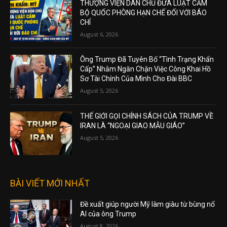
THƯỢNG VIỆN DÂN CHỦ ĐƯA LUẬT CẤM
BỘ QUỐC PHÒNG HẠN CHẾ ĐỐI VỚI BÁO
CHÍ
August 6, 2026
Ông Trump Đã Tuyên Bố “Tình Trạng Khẩn
Cấp” Nhằm Ngăn Chặn Việc Công Khai Hồ
Sơ Tài Chính Của Mình Cho Đài BBC
August 5, 2026
THẾ GIỚI GỌI CHÍNH SÁCH CỦA TRUMP VỀ
IRAN LÀ “NGOẠI GIAO MẪU GIÁO”
August 5, 2026
BÀI VIẾT MỚI NHẤT
Đề xuất giúp người Mỹ làm giàu từ bùng nổ
AI của ông Trump
August 8, 2026