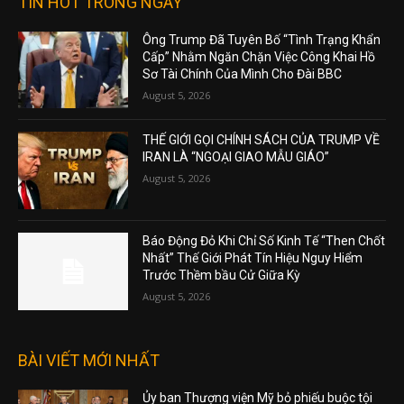
TIN HOT TRONG NGÀY
Ông Trump Đã Tuyên Bố “Tình Trạng Khẩn
Cấp” Nhằm Ngăn Chặn Việc Công Khai Hồ
Sơ Tài Chính Của Mình Cho Đài BBC
August 5, 2026
THẾ GIỚI GỌI CHÍNH SÁCH CỦA TRUMP VỀ
IRAN LÀ “NGOẠI GIAO MẪU GIÁO”
August 5, 2026
Báo Động Đỏ Khi Chỉ Số Kinh Tế “Then Chốt
Nhất” Thế Giới Phát Tín Hiệu Nguy Hiểm
Trước Thềm bầu Cử Giữa Kỳ
August 5, 2026
BÀI VIẾT MỚI NHẤT
Ủy ban Thượng viện Mỹ bỏ phiếu buộc tội