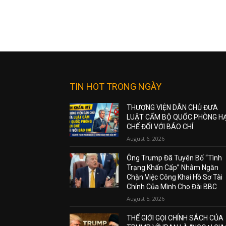
TIN HOT TRONG NGÀY
THƯỢNG VIỆN DÂN CHỦ ĐƯA
LUẬT CẤM BỘ QUỐC PHÒNG H
CHẾ ĐỐI VỚI BÁO CHÍ
August 6, 2026
Ông Trump Đã Tuyên Bố “Tình
Trạng Khẩn Cấp” Nhằm Ngăn
Chặn Việc Công Khai Hồ Sơ Tài
Chính Của Mình Cho Đài BBC
August 5, 2026
THẾ GIỚI GỌI CHÍNH SÁCH CỦA