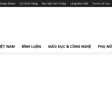
itoday News
Cõi Vĩnh Hằng
Rao Vặt Cali Today
Làng Báo Việt
Terms of Use
IỆT NAM
BÌNH LUẬN
GIÁO DỤC & CÔNG NGHỆ
PHỤ N