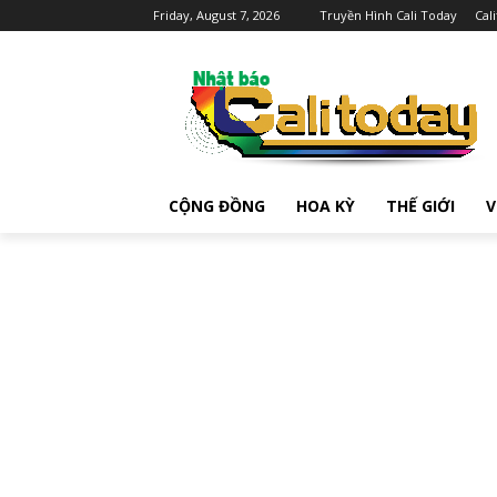
Friday, August 7, 2026
Truyền Hình Cali Today
Cal
CỘNG ĐỒNG
HOA KỲ
THẾ GIỚI
V