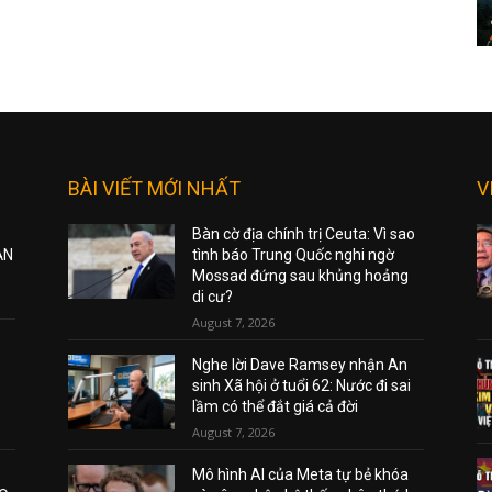
BÀI VIẾT MỚI NHẤT
V
Bàn cờ địa chính trị Ceuta: Vì sao
ẠN
tình báo Trung Quốc nghi ngờ
Mossad đứng sau khủng hoảng
di cư?
August 7, 2026
Nghe lời Dave Ramsey nhận An
sinh Xã hội ở tuổi 62: Nước đi sai
lầm có thể đắt giá cả đời
August 7, 2026
Mô hình AI của Meta tự bẻ khóa