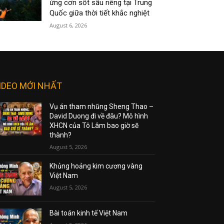
ứng cơn sốt sầu riêng tại Trung
Quốc giữa thời tiết khắc nghiệt
August 6, 2026
IDEO MỚI NHẤT
Vụ án tham nhũng Sheng Thao –
David Duong đi về đâu? Mô hình
XHCN của Tô Lâm bao giờ sẽ
thành?
August 5, 2026
Khủng hoảng kim cương vàng
Việt Nam
August 5, 2026
Bài toán kinh tế Việt Nam