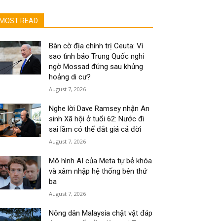
MOST READ
Bàn cờ địa chính trị Ceuta: Vì
sao tình báo Trung Quốc nghi
ngờ Mossad đứng sau khủng
hoảng di cư?
August 7, 2026
Nghe lời Dave Ramsey nhận An
sinh Xã hội ở tuổi 62: Nước đi
sai lầm có thể đắt giá cả đời
August 7, 2026
Mô hình AI của Meta tự bẻ khóa
và xâm nhập hệ thống bên thứ
ba
August 7, 2026
Nông dân Malaysia chật vật đáp