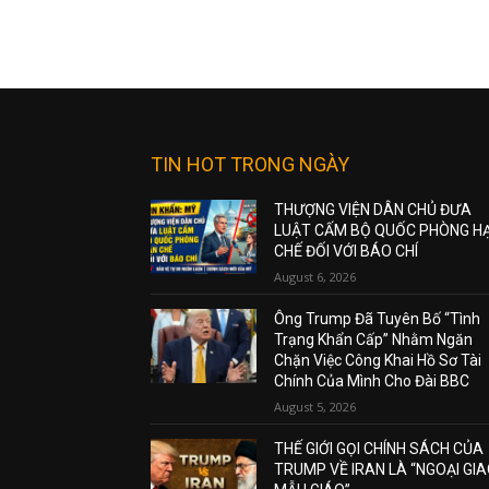
TIN HOT TRONG NGÀY
THƯỢNG VIỆN DÂN CHỦ ĐƯA
LUẬT CẤM BỘ QUỐC PHÒNG H
CHẾ ĐỐI VỚI BÁO CHÍ
August 6, 2026
Ông Trump Đã Tuyên Bố “Tình
Trạng Khẩn Cấp” Nhằm Ngăn
Chặn Việc Công Khai Hồ Sơ Tài
Chính Của Mình Cho Đài BBC
August 5, 2026
THẾ GIỚI GỌI CHÍNH SÁCH CỦA
TRUMP VỀ IRAN LÀ “NGOẠI GI