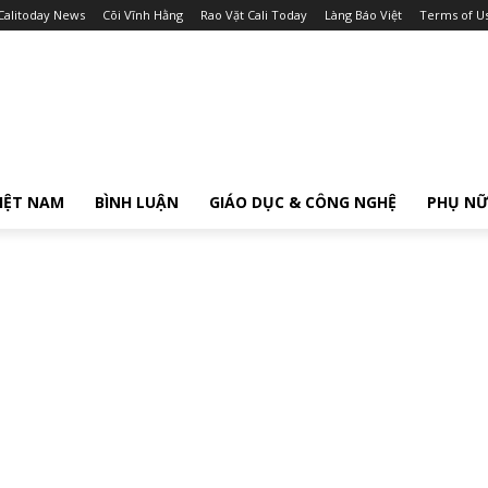
Calitoday News
Cõi Vĩnh Hằng
Rao Vặt Cali Today
Làng Báo Việt
Terms of U
IỆT NAM
BÌNH LUẬN
GIÁO DỤC & CÔNG NGHỆ
PHỤ N