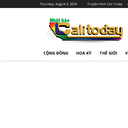
Thursday, August 6, 2026
Truyền Hình Cali Today
CỘNG ĐỒNG
HOA KỲ
THẾ GIỚI
V