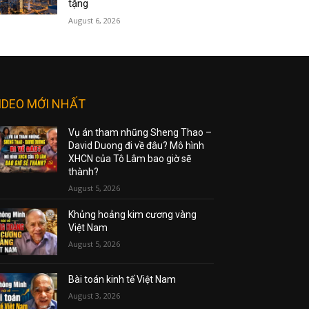
tặng
August 6, 2026
IDEO MỚI NHẤT
Vụ án tham nhũng Sheng Thao –
David Duong đi về đâu? Mô hình
XHCN của Tô Lâm bao giờ sẽ
thành?
August 5, 2026
Khủng hoảng kim cương vàng
Việt Nam
August 5, 2026
Bài toán kinh tế Việt Nam
August 3, 2026