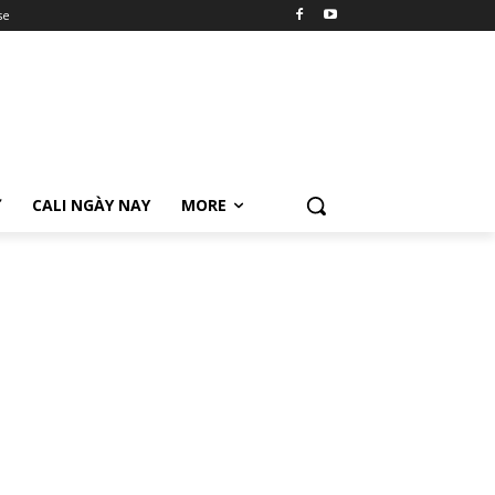
se
Ữ
CALI NGÀY NAY
MORE