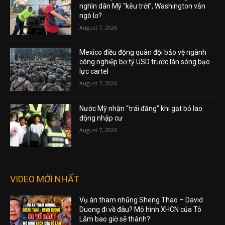
nghìn dân Mỹ “kêu trời”, Washington vẫn
ngó lơ?
August 7, 2026
Mexico điều động quân đội bảo vệ ngành
công nghiệp bơ tỷ USD trước làn sóng bạo
lực cartel
August 7, 2026
Nước Mỹ nhận “trái đắng” khi gạt bỏ lao
động nhập cư
August 7, 2026
VIDEO MỚI NHẤT
Vụ án tham nhũng Sheng Thao – David
Duong đi về đâu? Mô hình XHCN của Tô
Lâm bao giờ sẽ thành?