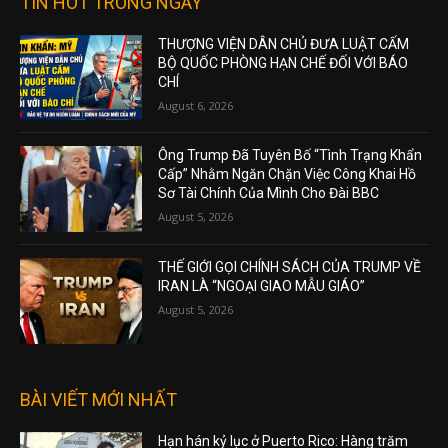
TIN HOT TRONG NGÀY
THƯỢNG VIỆN DÂN CHỦ ĐƯA LUẬT CẤM
BỘ QUỐC PHÒNG HẠN CHẾ ĐỐI VỚI BÁO
CHÍ
August 6, 2026
Ông Trump Đã Tuyên Bố “Tình Trạng Khẩn
Cấp” Nhằm Ngăn Chặn Việc Công Khai Hồ
Sơ Tài Chính Của Mình Cho Đài BBC
August 5, 2026
THẾ GIỚI GỌI CHÍNH SÁCH CỦA TRUMP VỀ
IRAN LÀ “NGOẠI GIAO MẪU GIÁO”
August 5, 2026
BÀI VIẾT MỚI NHẤT
Hạn hán kỷ lục ở Puerto Rico: Hàng trăm