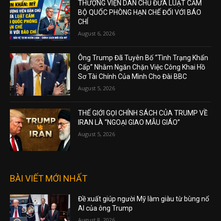
THƯỢNG VIỆN DÂN CHỦ ĐƯA LUẬT CẤM
BỘ QUỐC PHÒNG HẠN CHẾ ĐỐI VỚI BÁO
CHÍ
August 6, 2026
Ông Trump Đã Tuyên Bố “Tình Trạng Khẩn
Cấp” Nhằm Ngăn Chặn Việc Công Khai Hồ
Sơ Tài Chính Của Mình Cho Đài BBC
August 5, 2026
THẾ GIỚI GỌI CHÍNH SÁCH CỦA TRUMP VỀ
IRAN LÀ “NGOẠI GIAO MẪU GIÁO”
August 5, 2026
BÀI VIẾT MỚI NHẤT
Đề xuất giúp người Mỹ làm giàu từ bùng nổ
AI của ông Trump
August 8, 2026