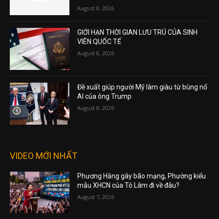
August 8, 2026
GIỚI HẠN THỜI GIAN LƯU TRÚ CỦA SINH
VIÊN QUỐC TẾ
August 8, 2026
Đề xuất giúp người Mỹ làm giàu từ bùng nổ
AI của ông Trump
August 8, 2026
VIDEO MỚI NHẤT
Phương Hằng gây bão mạng, Phường kiểu
mẫu XHCN của Tô Lâm đi về đâu?
August 7, 2026