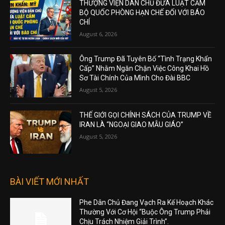
THƯỢNG VIỆN DÂN CHỦ ĐƯA LUẬT CẤM
BỘ QUỐC PHÒNG HẠN CHẾ ĐỐI VỚI BÁO
CHÍ
August 6, 2026
Ông Trump Đã Tuyên Bố “Tình Trạng Khẩn
Cấp” Nhằm Ngăn Chặn Việc Công Khai Hồ
Sơ Tài Chính Của Mình Cho Đài BBC
August 5, 2026
THẾ GIỚI GỌI CHÍNH SÁCH CỦA TRUMP VỀ
IRAN LÀ “NGOẠI GIAO MẪU GIÁO”
August 5, 2026
BÀI VIẾT MỚI NHẤT
Phe Dân Chủ Đang Vạch Ra Kế Hoạch Khác
Thường Với Cơ Hội “Buộc Ông Trump Phải
Chịu Trách Nhiệm Giải Trình”.