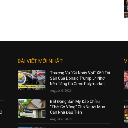
BÀI VIẾT MỚI NHẤT
V
Thương Vụ “Cú Nhảy Vọt” X50 Tài
Sản Của Donald Trump Jr. Nhờ
Nền Tảng Cá Cược Polymarket
August 6, 2026
Bất Động Sản Mỹ Đảo Chiều:
“Thời Cơ Vàng” Cho Người Mua
AO
Căn Nhà Đầu Tiên
August 6, 2026