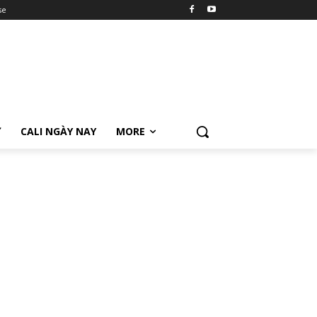
se
Ữ
CALI NGÀY NAY
MORE