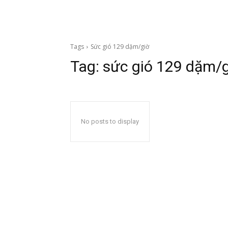
Tags
Sức gió 129 dặm/giờ
Tag:
sức gió 129 dặm/
No posts to display