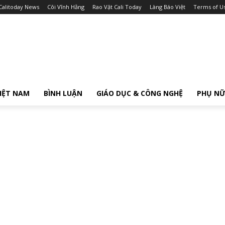
Calitoday News
Cõi Vĩnh Hằng
Rao Vặt Cali Today
Làng Báo Việt
Terms of U
IỆT NAM
BÌNH LUẬN
GIÁO DỤC & CÔNG NGHỆ
PHỤ N