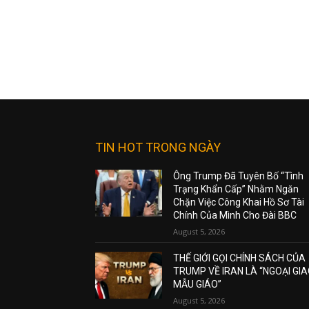
TIN HOT TRONG NGÀY
Ông Trump Đã Tuyên Bố “Tình
Trạng Khẩn Cấp” Nhằm Ngăn
Chặn Việc Công Khai Hồ Sơ Tài
Chính Của Mình Cho Đài BBC
August 5, 2026
THẾ GIỚI GỌI CHÍNH SÁCH CỦA
TRUMP VỀ IRAN LÀ “NGOẠI GI
MẪU GIÁO”
August 5, 2026