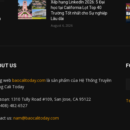
Xếp hạng LinkedIn 2026: 5 Đại
học tại California Lọt Top 40
Trường Tốt nhất cho Sự nghiệp
m
Lâu dài
August 6, 2026
OUT US
F
ng web
baocalitoday.com
là sản phẩm của Hệ Thống Truyền
g Cali Today
soạn: 1310 Tully Road #109, San Jose, CA 95122
Te
 (408) 482-6527
act us:
nam@baocalitoday.com