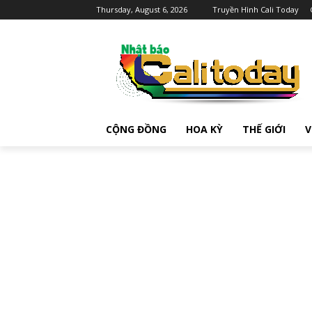
Thursday, August 6, 2026
Truyền Hình Cali Today
CỘNG ĐỒNG
HOA KỲ
THẾ GIỚI
V