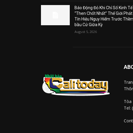
Báo Động Đỏ Khi Chỉ Số Kinh Tế
“Then Chốt Nhất” Thế Giới Phát
Tín Hiệu Nguy Hiểm Trước Thề
bầu Cử Giữa Kỳ
August 5, 2026
AB
Tra
Thôn
Tòa 
Tel:
Cont