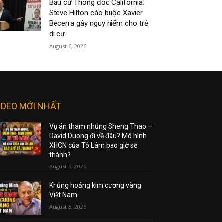
Bầu cử Thống đốc California:
Steve Hilton cáo buộc Xavier
Becerra gây nguy hiểm cho trẻ
di cư
August 6, 2026
IDEO MỚI NHẤT
Vụ án tham nhũng Sheng Thao –
David Duong đi về đâu? Mô hình
XHCN của Tô Lâm bao giờ sẽ
thành?
August 5, 2026
Khủng hoảng kim cương vàng
Việt Nam
August 5, 2026