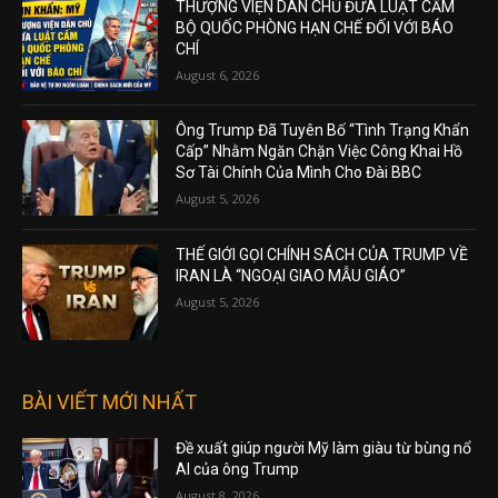
THƯỢNG VIỆN DÂN CHỦ ĐƯA LUẬT CẤM
BỘ QUỐC PHÒNG HẠN CHẾ ĐỐI VỚI BÁO
CHÍ
August 6, 2026
Ông Trump Đã Tuyên Bố “Tình Trạng Khẩn
Cấp” Nhằm Ngăn Chặn Việc Công Khai Hồ
Sơ Tài Chính Của Mình Cho Đài BBC
August 5, 2026
THẾ GIỚI GỌI CHÍNH SÁCH CỦA TRUMP VỀ
IRAN LÀ “NGOẠI GIAO MẪU GIÁO”
August 5, 2026
BÀI VIẾT MỚI NHẤT
Đề xuất giúp người Mỹ làm giàu từ bùng nổ
AI của ông Trump
August 8, 2026