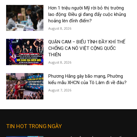
Hơn 1 triệu người Mỹ rời bỏ thị trường
lao động: Điều gì đang đẩy cuộc khủng
hoảng lên đỉnh điểm?
August 8, 2026
QUẬN CAM – BIỂU TÌNH ĐẦY KHÍ THẾ
CHỐNG CA NÔ VIỆT CỘNG QUỐC
THIÊN
August 8, 2026
Phương Hằng gây bão mạng, Phường
kiểu mẫu XHCN của Tô Lâm đi về đâu?
August 7, 2026
TIN HOT TRONG NGÀY