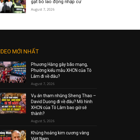
gạt bỏ lao động nhập cư
August 7, 2026
IDEO MỚI NHẤT
Phương Hằng gây bão mạng,
Phường kiểu mẫu XHCN của Tô
Lâm đi về đâu?
August 7, 2026
Vụ án tham nhũng Sheng Thao –
David Duong đi về đâu? Mô hình
XHCN của Tô Lâm bao giờ sẽ
thành?
August 5, 2026
Khủng hoảng kim cương vàng
Việt Nam