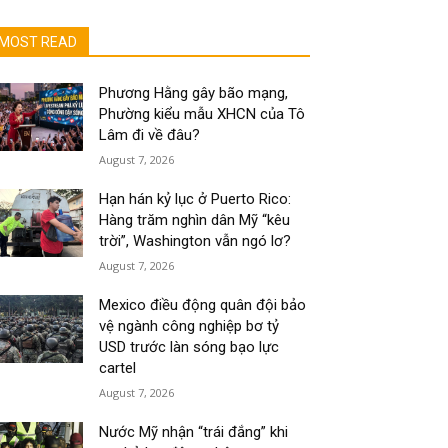
MOST READ
Phương Hằng gây bão mạng,
Phường kiểu mẫu XHCN của Tô
Lâm đi về đâu?
August 7, 2026
Hạn hán kỷ lục ở Puerto Rico:
Hàng trăm nghìn dân Mỹ “kêu
trời”, Washington vẫn ngó lơ?
August 7, 2026
Mexico điều động quân đội bảo
vệ ngành công nghiệp bơ tỷ
USD trước làn sóng bạo lực
cartel
August 7, 2026
Nước Mỹ nhận “trái đắng” khi