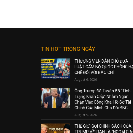
TIN HOT TRONG NGÀY
THƯỢNG VIỆN DÂN CHỦ ĐƯA
LUẬT CẤM BỘ QUỐC PHÒNG H
CHẾ ĐỐI VỚI BÁO CHÍ
August 6, 2026
Ông Trump Đã Tuyên Bố “Tình
Trạng Khẩn Cấp” Nhằm Ngăn
Chặn Việc Công Khai Hồ Sơ Tài
Chính Của Mình Cho Đài BBC
August 5, 2026
THẾ GIỚI GỌI CHÍNH SÁCH CỦA
TRUMP VỀ IRAN LÀ “NGOẠI GI