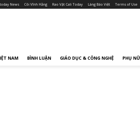
itoday News
Cõi Vĩnh Hằng
Rao Vặt Cali Today
Làng Báo Việt
Terms of Use
IỆT NAM
BÌNH LUẬN
GIÁO DỤC & CÔNG NGHỆ
PHỤ N