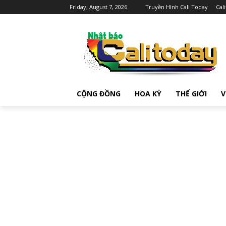
Friday, August 7, 2026
Truyền Hình Cali Today
Cal
CỘNG ĐỒNG
HOA KỲ
THẾ GIỚI
V