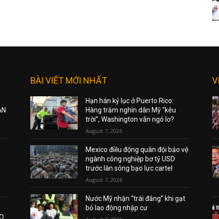
BÀI VIẾT MỚI NHẤT
V
Hạn hán kỷ lục ở Puerto Rico:
ẠN
Hàng trăm nghìn dân Mỹ “kêu
trời”, Washington vẫn ngó lơ?
August 7, 2026
Mexico điều động quân đội bảo vệ
ngành công nghiệp bơ tỷ USD
trước làn sóng bạo lực cartel
August 7, 2026
Nước Mỹ nhận “trái đắng” khi gạt
bỏ lao động nhập cư
AO