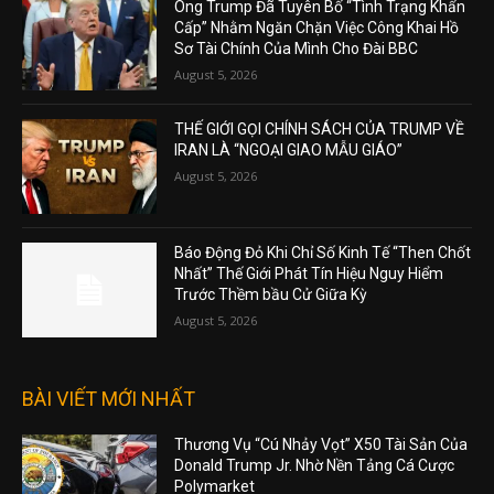
Ông Trump Đã Tuyên Bố “Tình Trạng Khẩn
Cấp” Nhằm Ngăn Chặn Việc Công Khai Hồ
Sơ Tài Chính Của Mình Cho Đài BBC
August 5, 2026
THẾ GIỚI GỌI CHÍNH SÁCH CỦA TRUMP VỀ
IRAN LÀ “NGOẠI GIAO MẪU GIÁO”
August 5, 2026
Báo Động Đỏ Khi Chỉ Số Kinh Tế “Then Chốt
Nhất” Thế Giới Phát Tín Hiệu Nguy Hiểm
Trước Thềm bầu Cử Giữa Kỳ
August 5, 2026
BÀI VIẾT MỚI NHẤT
Thương Vụ “Cú Nhảy Vọt” X50 Tài Sản Của
Donald Trump Jr. Nhờ Nền Tảng Cá Cược
Polymarket