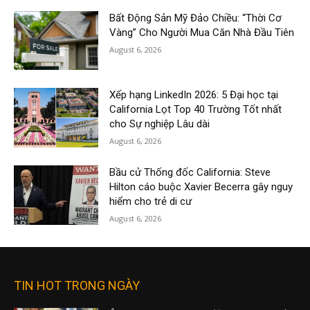
Bất Động Sản Mỹ Đảo Chiều: “Thời Cơ
Vàng” Cho Người Mua Căn Nhà Đầu Tiên
August 6, 2026
Xếp hạng LinkedIn 2026: 5 Đại học tại
California Lọt Top 40 Trường Tốt nhất
cho Sự nghiệp Lâu dài
August 6, 2026
Bầu cử Thống đốc California: Steve
Hilton cáo buộc Xavier Becerra gây nguy
hiểm cho trẻ di cư
August 6, 2026
TIN HOT TRONG NGÀY