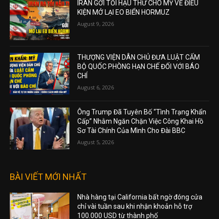
IRAN GỞI TỐI HẬU THƯ CHO MỸ VỀ ĐIỀU
KIỆN MỞ LẠI EO BIỂN HORMUZ
August 9, 2026
THƯỢNG VIỆN DÂN CHỦ ĐƯA LUẬT CẤM
BỘ QUỐC PHÒNG HẠN CHẾ ĐỐI VỚI BÁO
CHÍ
August 6, 2026
Ông Trump Đã Tuyên Bố “Tình Trạng Khẩn
Cấp” Nhằm Ngăn Chặn Việc Công Khai Hồ
Sơ Tài Chính Của Mình Cho Đài BBC
August 5, 2026
BÀI VIẾT MỚI NHẤT
Nhà hàng tại California bất ngờ đóng cửa
chỉ vài tuần sau khi nhận khoản hỗ trợ
100.000 USD từ thành phố