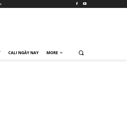
e
Ữ
CALI NGÀY NAY
MORE