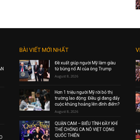
BÀI VIẾT MỚI NHẤT
V
Đề xuất giúp người Mỹ làm giàu
ẠN
từ bùng nổ AI của ông Trump
August 8, 2026
Hơn 1 triệu người Mỹ rời bỏ thị
trường lao động: Điều gì đang đẩy
cuộc khủng hoảng lên đỉnh điểm?
August 8, 2026
QUẬN CAM – BIỂU TÌNH ĐẦY KHÍ
THẾ CHỐNG CA NÔ VIỆT CỘNG
QUỐC THIÊN
AO