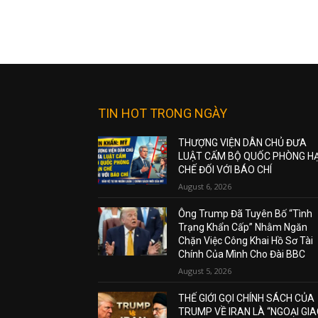
TIN HOT TRONG NGÀY
THƯỢNG VIỆN DÂN CHỦ ĐƯA
LUẬT CẤM BỘ QUỐC PHÒNG H
CHẾ ĐỐI VỚI BÁO CHÍ
August 6, 2026
Ông Trump Đã Tuyên Bố “Tình
Trạng Khẩn Cấp” Nhằm Ngăn
Chặn Việc Công Khai Hồ Sơ Tài
Chính Của Mình Cho Đài BBC
August 5, 2026
THẾ GIỚI GỌI CHÍNH SÁCH CỦA
TRUMP VỀ IRAN LÀ “NGOẠI GI