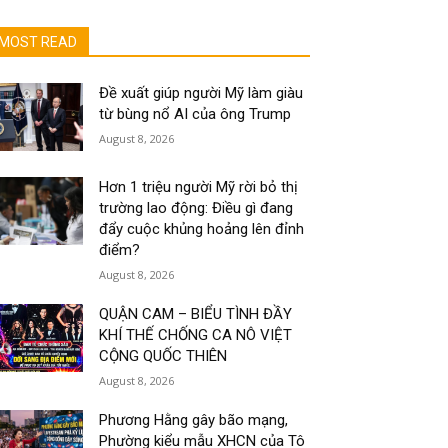
MOST READ
Đề xuất giúp người Mỹ làm giàu
từ bùng nổ AI của ông Trump
August 8, 2026
Hơn 1 triệu người Mỹ rời bỏ thị
trường lao động: Điều gì đang
đẩy cuộc khủng hoảng lên đỉnh
điểm?
August 8, 2026
QUẬN CAM – BIỂU TÌNH ĐẦY
KHÍ THẾ CHỐNG CA NÔ VIỆT
CỘNG QUỐC THIÊN
August 8, 2026
Phương Hằng gây bão mạng,
Phường kiểu mẫu XHCN của Tô