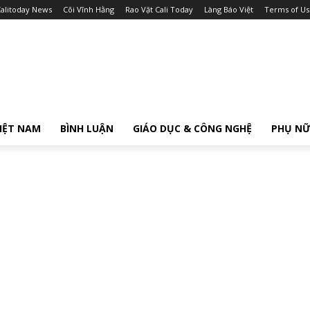
alitoday News
Cõi Vĩnh Hằng
Rao Vặt Cali Today
Làng Báo Việt
Terms of Us
IỆT NAM
BÌNH LUẬN
GIÁO DỤC & CÔNG NGHỆ
PHỤ N