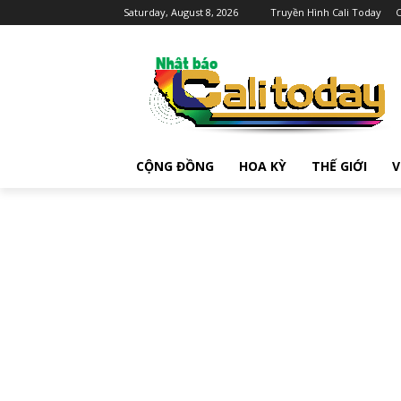
Saturday, August 8, 2026
Truyền Hình Cali Today
C
CỘNG ĐỒNG
HOA KỲ
THẾ GIỚI
V