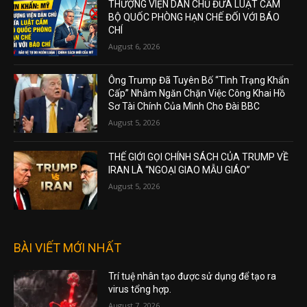
THƯỢNG VIỆN DÂN CHỦ ĐƯA LUẬT CẤM
BỘ QUỐC PHÒNG HẠN CHẾ ĐỐI VỚI BÁO
CHÍ
August 6, 2026
Ông Trump Đã Tuyên Bố “Tình Trạng Khẩn
Cấp” Nhằm Ngăn Chặn Việc Công Khai Hồ
Sơ Tài Chính Của Mình Cho Đài BBC
August 5, 2026
THẾ GIỚI GỌI CHÍNH SÁCH CỦA TRUMP VỀ
IRAN LÀ “NGOẠI GIAO MẪU GIÁO”
August 5, 2026
BÀI VIẾT MỚI NHẤT
Trí tuệ nhân tạo được sử dụng để tạo ra
virus tổng hợp.
August 7, 2026